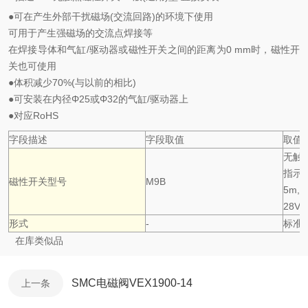
●可在产生外部干扰磁场(交流回路)的环境下使用
可用于产生强磁场的交流点焊接等
在焊接导体和气缸/驱动器或磁性开关之间的距离为0 mm时，磁性开
关也可使用
●体积减少70%(与以前的相比)
●可安装在内径Φ25或Φ32的气缸/驱动器上
●对应RoHS
字段描述
字段取值
取值
无触点
指示灯
磁性开关型号
M9B
5m,
28V)
形式
-
标准
在库类似品
SMC电磁阀VEX1900-14
上一条