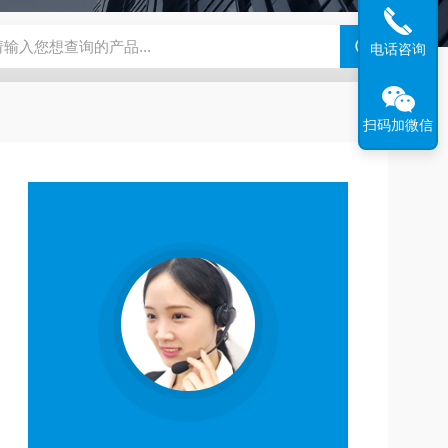
180-4E1-AC220V
EI40A代理ELCO宜科传感器
麦特沃克MET
电话咨询
扫码加微信