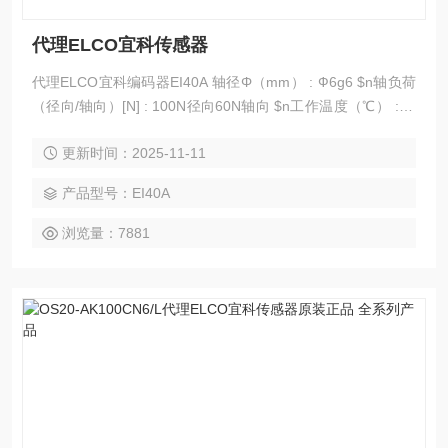
代理ELCO宜科传感器
代理ELCO宜科编码器EI40A 轴径Φ（mm） : Ф6g6 $n轴负荷
（径向/轴向）[N] : 100N径向60N轴向 $n工作温度（℃） : -2
0...+85℃ $n防护等级 : IP66标准，IP67可选 $n高分辨率 : 50
更新时间：2025-11-11
00 $n供电电压（VDC） : 10-30 $n输出方式 : RS422、推挽
产品型号：EI40A
浏览量：7881