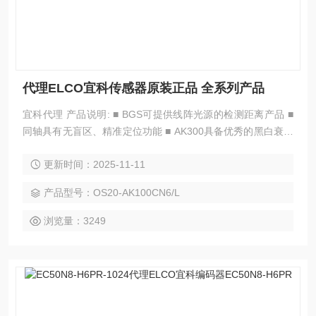
代理ELCO宜科传感器原装正品 全系列产品
宜科代理 产品说明: ■ BGS可提供线阵光源的检测距离产品 ■
同轴具有无盲区、精准定位功能 ■ AK300具备优秀的黑白衰减
产品特点: 高性能小方形光电传感器，可提供BGS检测、激光
更新时间：2025-11-11
异轴和 同轴偏振镜反检测、透明体检测和PCB板检测等。适用
于 物流、纺织、玻璃机械、食品包装等应用 供电电压（VD
产品型号：OS20-AK100CN6/L
C） : 10-30 输出方式 : RS422、推挽
浏览量：3249