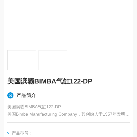
美国滨霸BIMBA气缸122-DP
产品简介
美国滨霸BIMBA气缸122-DP
美国Bimba Manufacturing Company，其创始人于1957年发明了
不锈钢材质的、不可拆修的气缸以代替传统的可拆修的小缸径气
缸。后来这种气缸成为一种工业标准。
产品型号：
而多年来，BIMBA 公司的产品线也已扩展到多个品种类型的气缸