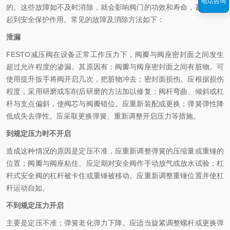
电话咨询
的。这些故障如不及时消除，就会影响阀门的功效和寿命，甚至不能
起到安全保护作用。常见的故障及消除方法如下：
泄漏
FESTO减压阀在设备正常工作压力下，阀瓣与阀座密封面之间发生
超过允许程度的渗漏。其原因有：阀瓣与阀座密封面之间有脏物。可
使用提升扳手将阀开启几次，把脏物冲去；密封面损伤。应根据损伤
程度，采用研磨或车削后研磨的方法加以修复；阀杆弯曲、倾斜或杠
杆与支点偏斜，使阀芯与阀瓣错位。应重新装配或更换；弹簧弹性降
低或失去弹性。应采取更换弹簧、重新调整开启压力等措施。
到规定压力时不开启
造成这种情况的原因是定压不准，应重新调整弹簧的压缩量或重锤的
位置；阀瓣与阀座粘住。应定期对安全阀作手动放气或放水试验；杠
杆式安全阀的杠杆被卡住或重锤被移动。应重新调整重锤位置并使杠
杆运动自如。
不到规定压力开启
主要是定压不准；弹簧老化弹力下降。应适当旋紧调整螺杆或更换弹