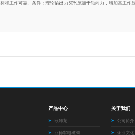
指标和工作可靠。条件：理论输出力50%施加于轴向力，增加高工作
产品中心
关于我们
欧姆龙
公司简介
亚德客电磁阀
企业文化