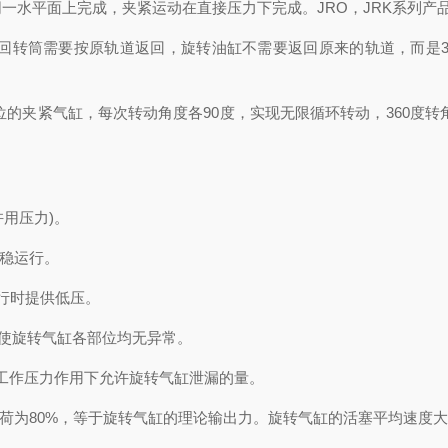
一水平面上完成，夹紧运动在直接压力下完成。JRO，JRK系列产
通回转筒需要按原轨道返回，旋转油缸不需要返回原来的轨道，而是360
位的夹紧气缸，每次转动角度各90度，实现无限循环转动，360度转角
用压力)。
平稳运行。
运行时提供低压。
，使旋转气缸各部位均无异常。
和工作压力作用下允许旋转气缸泄漏的量。
荷为80%，等于旋转气缸的理论输出力。旋转气缸的活塞平均速度大于1