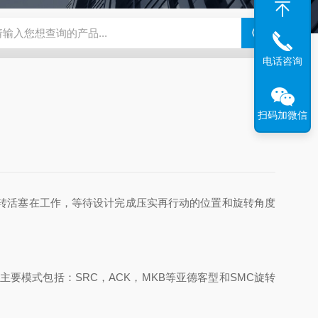
180-4E1-AC220V
EI40A代理ELCO宜科传感器
麦特沃克MET
电话咨询
扫码加微信
转活塞在工作，等待设计完成压实再行动的位置和旋转角度
要模式包括：SRC，ACK，MKB等亚德客型和SMC旋转