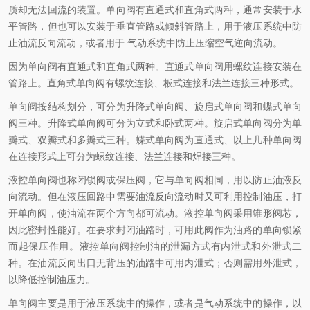
质却无法回流的装置。单向阀有直通式和直角式两种，通常安装于水
平管路，但也可以安装于垂直管路或倾斜管路上，用于液压系统中防
止油流反向流动，或者用于 气动系统中防止压缩空气逆向流动。
因为单向阀有直通式和直角式两种。直通式单向阀用螺纹连接安装在
管路上。直角式单向阀有螺纹连接、板式连接和法兰连接三种形式。
单向阀按结构划分，可分为升降式单向阀、旋启式单向阀和蝶式单向
阀三种。升降式单向阀可分为立式和卧式两种。旋启式单向阀分为单
瓣式、双瓣式和多瓣式三种。蝶式单向阀为直通式、以上几种单向阀
在连接形式上可分为螺纹连接、法兰连接和焊接三种。
液控单向阀也称闭锁阀或保压阀，它与单向阀相同，用以防止油液反
向流动。但在液压回路中需要油流反向流动时又可利用控制油压，打
开单向阀，使油流在两个方向都可流动。液控单向阀采用锥形阀芯，
因此密封性能好。在要求封闭油路时，可用此阀作为油路的单向锁紧
而起保压作用。液控单向阀控制油的泄漏方式有内泄式和外泄式二
种。在油流反向出口无背压的油路中可用内泄式；否则需用外泄式，
以降低控制油压力。
单向阀主要是用于液压系统中的操作，或者是气动系统中的操作，以