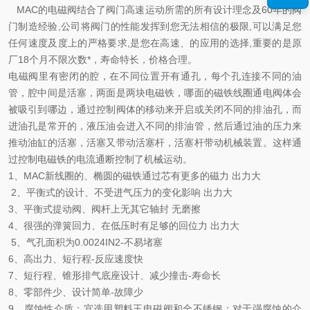
MAC的电磁阀结合了阀门高速运动所需的所有设计理念及60年的阀
门制造经验,公司将阀门的性能发挥到您无法相信的极限,可以满足您
任何速度及度上的严格要求,是您在高速、的应用的选择,重要的是原
厂18个月不限次数*，寿命特长，价格合理。
电磁阀里有密闭的腔，在不同位置开有通孔，每个孔连接不同的油
管，腔中间是活塞，两面是两块电磁铁，哪面的磁铁线圈通电阀体会
被吸引到哪边，通过控制阀体的移动来开启或关闭不同的排油孔，而
进油孔是常开的，液压油会进入不同的排油管，然后通过油的压力来
推动油缸的活塞，活塞又带动活塞杆，活塞杆带动机械装置。这样通
过控制电磁铁的电流通断控制了机械运动。
1、MAC新线圈的、椭圆的磁铁通过芯有更多的磁力 出力大
2、平衡式的设计、不受进气压力的变化影响 出力大
3、平衡式提动阀、阀杆上无其它轴封 无磨擦
4、很强的弹簧回力、在低压时有足够的回位力 出力大
5、气孔面积为0.0024IN2-不易堵塞
6、高出力、短行程-反应速度快
7、短行程、锥形排气底座设计、减少撞击-寿命长
8、零部件少、设计简单-故障少
9、腐蚀性介质：宜选用塑料王电磁阀和全不锈钢；对于强腐蚀的介