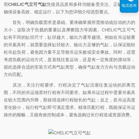
而
CHELIC气立可气缸
凭借其品质和多样功能备受关注。正确选型能
电话咨询
确保设备高效、稳定运行，以下为您详细介绍选型要点。
首先，明确负载需求是基础。要准确掌握所需推动或拉动的力的
大小，这取决于负载的重量以及摩擦阻力等因素。CHELIC气立可气
缸有不同的缸径尺寸，缸径越大，输出力通常越强。例如在吊运较重
的吊索具时，就需要选择缸径较大、输出力足够的气缸，以保证能轻
松吊起负荷，避免因力量不足导致吊运失败或安全事故。同时，还需
考虑负载的运动方式，是直线往复运动，还是有一定角度的摆动等，
据此选择合适的安装方式和气缸类型，确保气缸发力方向与负载运动
方向匹配。
其次，关注行程要求。行程决定了气缸活塞往复运动的距离范
围，不同的吊运场景对行程有不同要求。如果吊运过程中需要吊索具
在较大范围内升降，那就得选择行程较长的气缸；反之，若吊运高度
变化较小，短行程气缸即可满足需求。精准匹配行程，既能保证吊运
操作的顺畅，又能有效控制成本，避免选购过长行程造成资源浪费。