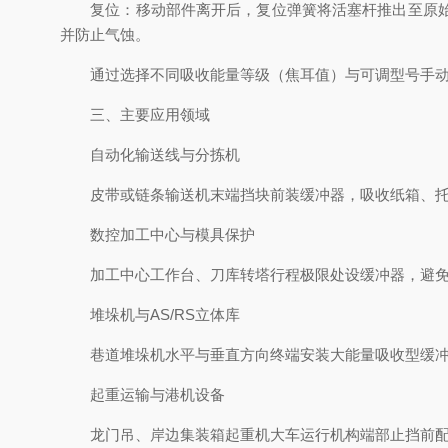
复位：移动部件离开后，复位弹簧将活塞杆推出至原始位
并防止气蚀。
通过选择不同吸收能量等级（焦耳值）与可调型号手动设定
三、主要应用领域
自动化输送线与分拣机​
皮带或链条输送机末端挡块前装缓冲器，吸收纸箱、托盘
数控加工中心与模具保护​
加工中心工作台、刀库转塔行程极限处设缓冲器，避免气
堆垛机与AS/RS立体库​
巷道堆垛机水平与垂直方向终端安装大能量吸收型缓冲器
起重运输与港机设备​
龙门吊、岸边集装箱起重机大车运行机构端部止挡前配