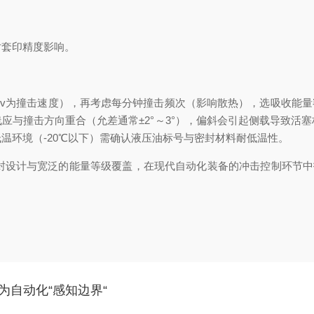
套印精度影响。
v为撞击速度），再考虑每分钟撞击频次（影响散热），选吸收能量额
应与撞击方向重合（允差通常±2°～3°），偏斜会引起侧载导致活
温环境（-20℃以下）需确认液压油标号与密封材料耐低温性。
封设计与宽泛的能量等级覆盖，在现代自动化装备的冲击控制环节中扮
为自动化“感知边界“