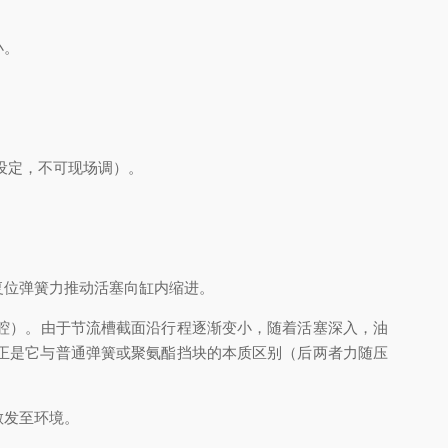
小。
设定，不可现场调）。
位弹簧力推动活塞向缸内缩进。
腔）。由于节流槽截面沿行程逐渐变小，随着活塞深入，油
正是它与普通弹簧或聚氨酯挡块的本质区别（后两者力随压
散发至环境。