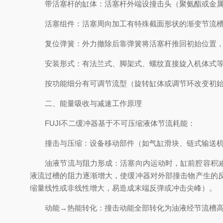
带活塞杆的缸体：活塞杆外端设撞击头（聚氨酯或金属
活塞组件：活塞周向加工有特殊截面形状的渐变节流槽
复位弹簧：外力撤除后靠弹簧将活塞杆推回初始位置，
安装形式：有法兰式、脚架式、螺纹直接旋入机体式等
按功能细分有可调节流型（旋转缸体或调节环改变初始通
二、能量吸收与减速工作原理
FUJI不二缓冲器基于不可压缩液体节流耗能：
撞击与压缩：设备移动部件（如气缸滑块、链式输送机挡
油液节流与阻力形成：活塞向内运动时，缸前腔容积减小
液流过槽的阻力逐渐增大，使缓冲器对外部撞击物产生的
缩量线性或非线性增大，易造成末端反弹或冲击尖峰）。
动能→热能转化：撞击动能全部转化为油液经节流槽高速