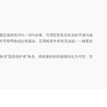
定值留有20%～50%余量。可调型安装后依实际手感与减
塞杆早期弯曲或缸体漏油。定期检查外表有无油迹——微量挂
演"隐形保护者"角色，将粗暴的刚性碰撞转化为可控、安