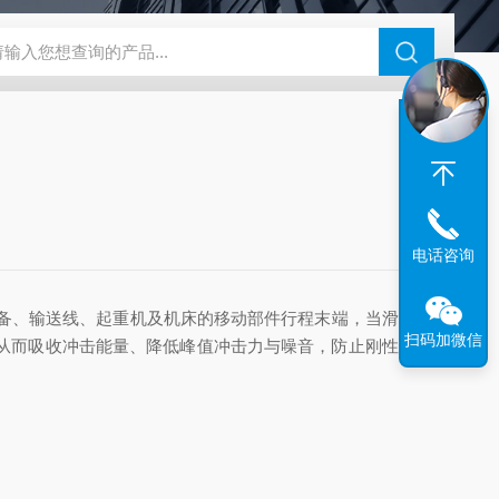
180-4E1-AC220V
EI40A代理ELCO宜科传感器
麦特沃克MET
电话咨询
备、输送线、起重机及机床的移动部件行程末端，当滑块或
扫码加微信
从而吸收冲击能量、降低峰值冲击力与噪音，防止刚性碰撞