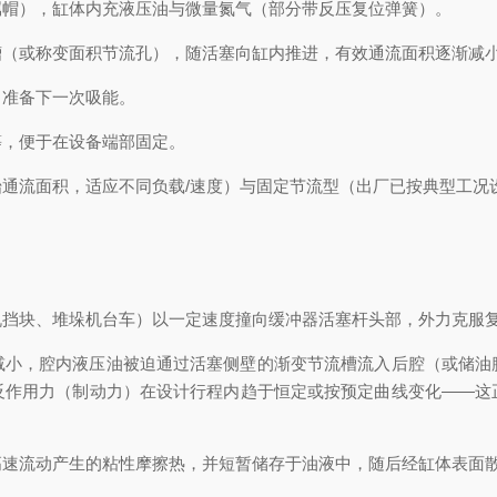
帽），缸体内充液压油与微量氮气（部分带反压复位弹簧）。
（或称变面积节流孔），随活塞向缸内推进，有效通流面积逐渐减
准备下一次吸能。
，便于在设备端部固定。
流面积，适应不同负载/速度）与固定节流型（出厂已按典型工况
块、堆垛机台车）以一定速度撞向缓冲器活塞杆头部，外力克服复
，腔内液压油被迫通过活塞侧壁的渐变节流槽流入后腔（或储油
反作用力（制动力）在设计行程内趋于恒定或按预定曲线变化——这
流动产生的粘性摩擦热，并短暂储存于油液中，随后经缸体表面