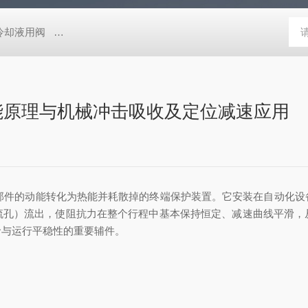
压冷却液用阀
MVSD-180-4E1-AC220V代理金器Mindman电磁阀MVSD-
吸能原理与机械冲击吸收及定位减速应用
部件的动能转化为热能并耗散掉的终端保护装置。它安装在自动化设
流孔）流出，使阻抗力在整个行程中基本保持恒定、减速曲线平滑，
命与运行平稳性的重要辅件。