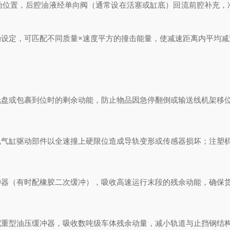
置，后腔油液经单向阀（通常设在活塞或缸底）回流前腔补充，
，可匹配不同质量×速度平方的撞击能量，使减速距离内平均减速度
或包裹到位时的剩余动能，防止物品因急停翻倒或输送线机架移位
缸驱动部件以全速撞上硬限位造成导轨变形或传感器损坏；注塑机
（有时配橡胶二次缓冲），吸收高速运行末段的残余动能，确保
重型油压缓冲器，吸收数吨级车体残余动量，减小轨道与止挡钢结