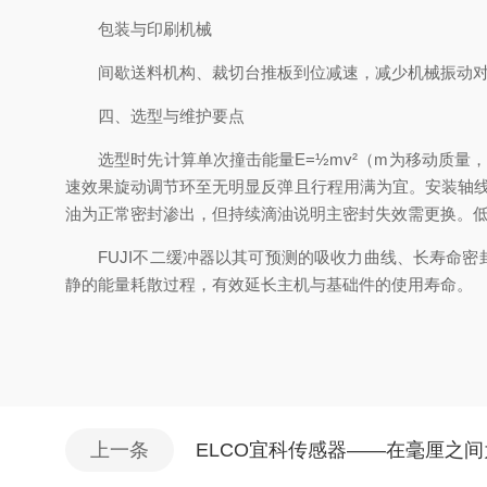
包装与印刷机械​
间歇送料机构、裁切台推板到位减速，减少机械振动对
四、选型与维护要点
选型时先计算单次撞击能量E=½mv²（m为移动质量，
速效果旋动调节环至无明显反弹且行程用满为宜。安装轴线
油为正常密封渗出，但持续滴油说明主密封失效需更换。低
FUJI不二缓冲器以其可预测的吸收力曲线、长寿命密
静的能量耗散过程，有效延长主机与基础件的使用寿命。
上一条
ELCO宜科传感器——在毫厘之间