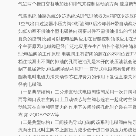
气缸两个接口交替地加压和排气来控制运动的方向;速度调
气路系统:油路系统:冷冻系统:A进气过滤器J油箱PB冷冻
T空气出口过滤器小压力阀O断油阀G后冷却器H带自动
如低功率不供油小型电磁换向阀密封件不需供油排出的气
复杂的控制.比如可以把电磁阀应用在智能控制领域应用在
个主要原因.电磁阀已经广泛地应用在生产的各个领域中随
理:电磁阀的工作原理:电磁阀里有密闭的腔在的不同位置
档住或漏出不同的排油的孔而进油孔是常开的液压油就会
制了机械运动.电磁阀的结构原理一:直动式电磁阀有常闭
圈断电时电磁力消失动铁芯在弹簧力的作用下复位直接关闭
径的电磁阀.
（一是典型结构）二分步直动式电磁阀该阀采用一次开阀
而导阀口设在主阀口上且动铁芯与主阀芯连在一起此时主
动铁芯在自重和弹簧力的作用下关闭导阀孔此时介质在平
靠.如:ZQDFZS2W等.
（二是典型结构）三间接先导式电磁阀该系列电磁阀由先导
流向出口此时主阀芯上腔压力减少低于进口侧的压力形成