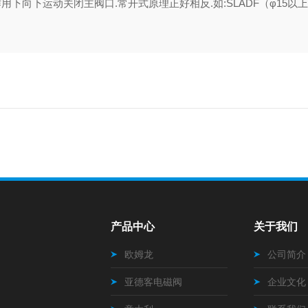
向下运动关闭主阀口.常开式原理正好相反.如:SLADF（φ15以上
产品中心
关于我们
欧姆龙
公司简介
亚德客电磁阀
企业文化