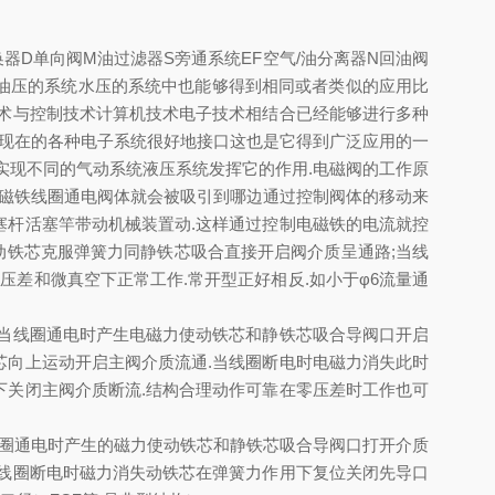
换器D单向阀M油过滤器S旁通系统EF空气/油分离器N回油阀
油压的系统水压的系统中也能够得到相同或者类似的应用比
术与控制技术计算机技术电子技术相结合已经能够进行多种
与现在的各种电子系统很好地接口这也是它得到广泛应用的一
实现不同的气动系统液压系统发挥它的作用.电磁阀的工作原
的磁铁线圈通电阀体就会被吸引到哪边通过控制阀体的移动来
杆活塞竿带动机械装置动.这样通过控制电磁铁的电流就控
动铁芯克服弹簧力同静铁芯吸合直接开启阀介质呈通路;当线
差和微真空下正常工作.常开型正好相反.如小于φ6流量通
当线圈通电时产生电磁力使动铁芯和静铁芯吸合导阀口开启
向上运动开启主阀介质流通.当线圈断电时电磁力消失此时
关闭主阀介质断流.结构合理动作可靠在零压差时工作也可
线圈通电时产生的磁力使动铁芯和静铁芯吸合导阀口打开介质
线圈断电时磁力消失动铁芯在弹簧力作用下复位关闭先导口