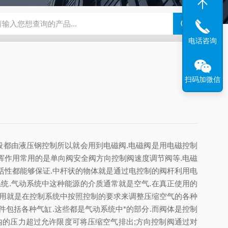
180-4E1-AC220V
EI40A代理ELCO宜科传感器
麦特沃克MET
电话咨询
扫码加微信
般都由液压钢控制所以就会用到电磁阀.电磁阀是用电磁控制
挥作用常用的是单向阀安全阀方向控制阀速度调节阀等.电磁
活性都能够保证.中杆状的物体就是通过电控制的阀杆利用电
统.气动系统中这种能源的介质通常就是空气.在真正使用的
作用就是在控制系统中按照控制的要求来调整压缩空气的各种
包括各种气缸.这些都是气动系统中*的部分.而阀体是控制
内的压力超过允许限度可将压缩空气排出;方向控制阀通过对