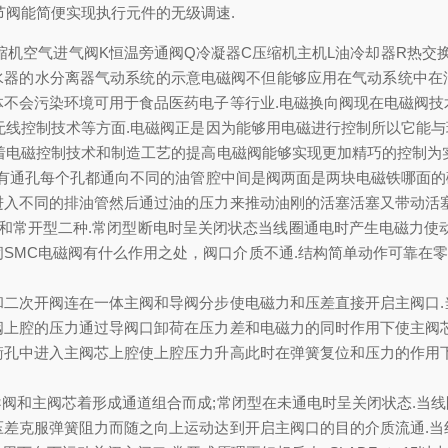
节阀能简便实现执行元件的无级调速.
压缩机空气进气阀K恒温旁通阀Q冷凝器C压缩机主机L油冷却器R热交
疏水器的水分离器气动系统的示意电磁阀不但能够应用在气动系统中在
体不会污染环境可用于食品医药电子等行业.电磁换向阀现在电磁阀技
无线控制技术等方面.电磁阀正是因为能够用电磁进行控制所以它能
着电磁控制技术和制造工艺的提高电磁阀能够实现更加精巧的控制为
开有通孔每个孔都通向不同的油管腔中间是阀两面是两块电磁铁哪面
进入不同的排油管然后通过油的压力来推动油刚的活塞活塞又带动活塞
型和常开型二种.常闭型断电时呈关闭状态当线圈通电时产生电磁力使
SMC电磁阀有什么作用之处，阀口介质不通.结构简单动作可靠在零压
和二次开阀连在一体主阀和导阀分步使电磁力和压差直接开启主阀口.
阀上腔的压力通过导阀口卸荷在压力差和电磁力的同时作用下使主阀芯
衡孔中进入主阀芯上腔使上腔压力升高此时在弹簧复位和压力的作用下
阀和主阀芯着形成通道组合而成;常闭型在未通电时呈关闭状态.当
压差克服弹簧阻力而随之向上运动达到开启主阀口的目的介质流通.当