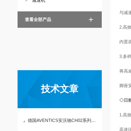
减速机
与减
查看全部产品
2.高
内置
3.多
将高减
脚座
技术文章
◇日
1.高
德国AVENTICS安沃驰CH02系列节流阀的安装与维护
高速