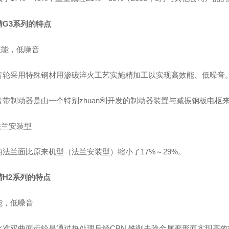
精G3系列的特点
效能，低噪音
齿轮采用特殊钢材用渗碳淬火工艺实施精加工以实现高效能、低噪音
音带制动器是由一个特别zhuan利开发的制动器装置与减振钢板电枢
法兰安装型
的法兰面比原来机型（法兰安装型）缩小了17%～29%。
精H2系列的特点
能，低噪音
比准双曲面齿轮是通过热处理后经CBN 铣削去除金属变形而实现高