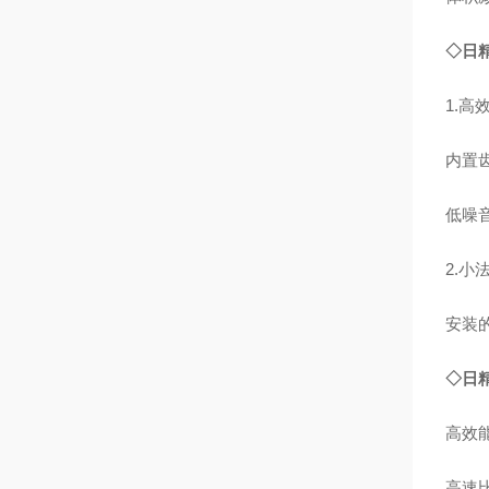
◇日
1.高
内置
低噪
2.小
安装
◇日
高效
高速