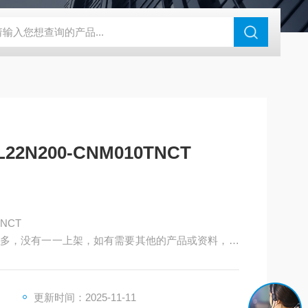
180-4E1-AC220V
EI40A代理ELCO宜科传感器
麦特沃克MET
N200-CNM010TNCT
NCT
多，没有一一上架，如有需要其他的产品或资料，请
库存是否还有。
更新时间：2025-11-11