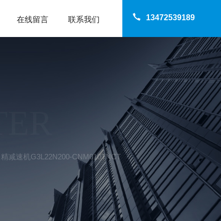
13472539189
在线留言
联系我们
TER
精减速机G3L22N200-CNM010TNCT