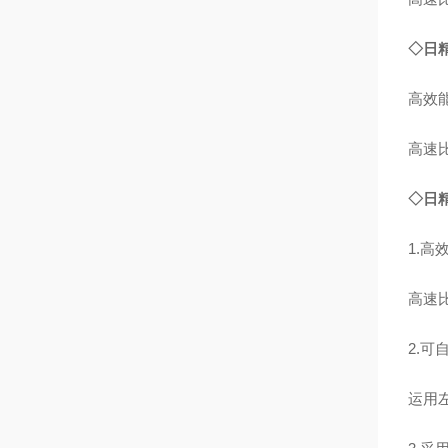
◇日
高效
高速
◇日
1.高
高速
2.可
运用