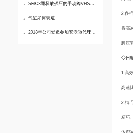
SMC3通释放残压的手动阀VHS系列VHS2000-01
2.多
气缸如何调速
将高减
2018年公司受邀参加安沃驰代理商会议
脚座
◇日
1.高
高速
2.精
精巧
体积减