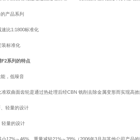
样的产品系列
速比1:1800标准化
安装标准化
精F2系列的特点
效能，低噪音
比准双曲面齿轮是通过热处理后经CBN 铣削去除金属变形而实现高
巧、轻量的设计
、轻量的设计
小17%～46%，重量减轻21%～39%（2006年3月与其他公司产品