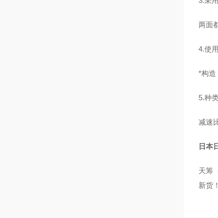
3.采
两面
4.使
*构
5.种
减速比
日本日
天筹（
新货