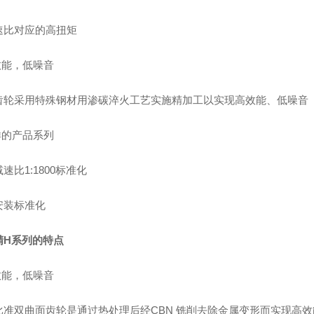
速比对应的高扭矩
效能，低噪音
齿轮采用特殊钢材用渗碳淬火工艺实施精加工以实现高效能、低噪音
样的产品系列
速比1:1800标准化
安装标准化
精H系列的特点
效能，低噪音
比准双曲面齿轮是通过热处理后经CBN 铣削去除金属变形而实现高