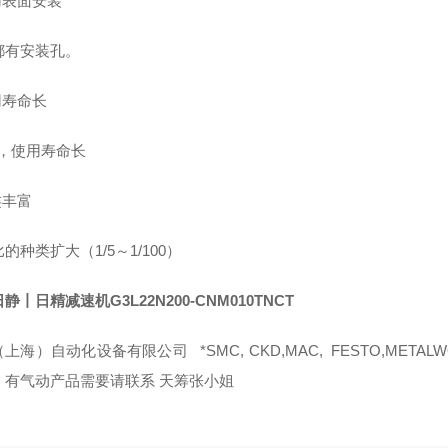
用表面安装
都有安装孔。
用寿命长
造，使用寿命长
类丰富
的种类扩大（1/5～1/100）
静丨日精减速机G3L22N200-CNM010TNCT
上海）自动化设备有限公司 *SMC, CKD,MAC, FESTO,METAL
！有气动产品需要请联系 天筹张小姐