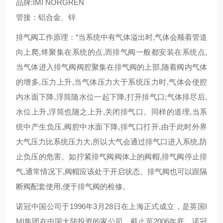
品牌:IMI NORGREN
管接：铝合金、锌
排气阀工作原理：“当系统中有气体溢出时,气体会顺着管道
向上爬,终聚集在系统的点,而排气阀一般都安装在系统点,
当气体进入排气阀阀腔聚集在排气阀的上部,随着阀内气体
的增多,压力上升,当气体压力大于系统压力时,气体会使腔
内水面下降,浮筒随水位一起下降,打开排气口;气体排尽后,
水位上升,浮筒也随之上升,关闭排气口。同样的道理,当系
统中产生负压,阀腔中水面下降,排气口打开,由于此时外界
大气压力比系统压力大,所以大气会通过排气口进入系统,防
止负压的危害。如拧紧排气阀阀体上的阀帽,排气阀停止排
气,通常情况下,阀帽应该处于开启状态。排气阀也可以跟隔
断阀配套使用,便于排气阀的检修。
诺冠中国公司于1996年3月28日在上海正式成立，是英国I
MI集团在中国大陆投资的家公司。截止至2006年底，诺冠