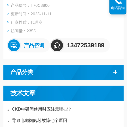
介质：压缩空气
产品型号：T70C3800
电话咨询
接口尺寸：G3/8
更新时间：2025-11-11
工作压力：0.5-10bar
材质：铝合金+丁情橡胶
厂商性质：代理商
品牌:IMI NORGREN
访问量：2355
管接：铝合金、锌
13472539189
产品咨询
产品分类
技术文章
CKD电磁阀使用时应注意哪些？
导致电磁阀阀芯故障七个原因