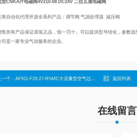
货CNKAIY电磁阀4V210-08
DC24V 二位五通电磁阀
天筹自动化代理开源全系列产品：调节阀 气源处理器 减压阀
销售所有产品保证原装正品，假一罚十。可以提供型号转化，参数选
公司是一家专业气动服务的企业。
上一个：
AF911-F20-27-RSMC大流量型空气过滤器 AF911-F20-27-R
返回列表
在线留言