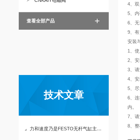
CNKAIY电磁阀
4、
5、
查看全部产品
6、
9、
安装
1、
2、
3、
4、安
5、
技术文章
6、
内。
7、
8、
力和速度乃是FESTO无杆气缸主要优势特点