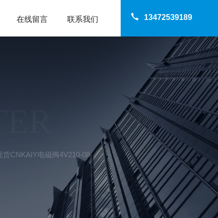
13472539189
在线留言
联系我们
TER
品现货CNKAIY电磁阀4V210-08