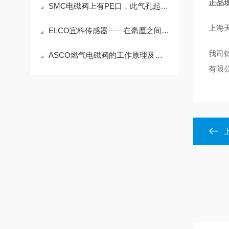
正品现
SMC电磁阀上有PE口，此气孔起到什么作用？
上海
ELCO宜科传感器——在毫厘之间为自动化“感知边界“
我司
ASCO燃气电磁阀的工作原理及安装方式
有限