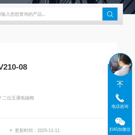
180-4E1-AC220V
EI40A代理ELCO宜科传感器
麦特沃克MET
10-08
24V 二位五通电磁阀
电话咨询
扫码加微信
更新时间：2025-11-11