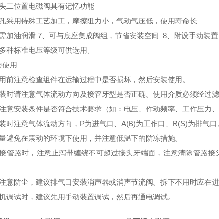
双头二位置电磁阀具有记忆功能
内孔采用特殊工艺加工，摩擦阻力小，气动气压低，使用寿命长
无需加油润滑 7、可与底座集成阀组，节省安装空间 8、附设手动装
有多种标准电压等级可供选用。
与使用
使用前注意检查组件在运输过程中是否损坏，然后安装使用。
安装时请注意气体流动方向及接管牙型是否正确。使用介质必须经过
请注意安装条件是否符合技术要求（如：电压、作动频率、工作压力、
装时注意气体流动方向，P为进气口、A(B)为工作口、R(S)为排气口
尽量避免在震动的环境下使用，并注意低温下的防冻措施。
连接管路时，注意止泻带缠绕不可超过接头牙端面，注意清除管路接
请注意防尘，建议排气口安装消声器或消声节流阀。拆下不用时应在
整机调试时，建议先用手动装置调试，然后再通电调试。