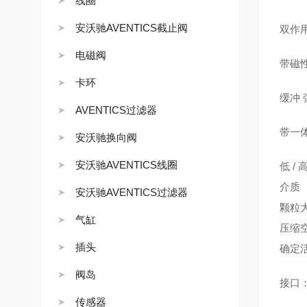
线圈
安沃驰AVENTICS截止阀
双作
电磁阀
带磁
卡环
缓冲 
AVENTICS过滤器
带一
安沃驰换向阀
安沃驰AVENTICS线圈
低 /
介质
安沃驰AVENTICS过滤器
颗粒大
气缸
压缩
插头
确定
阀岛
接口：
传感器