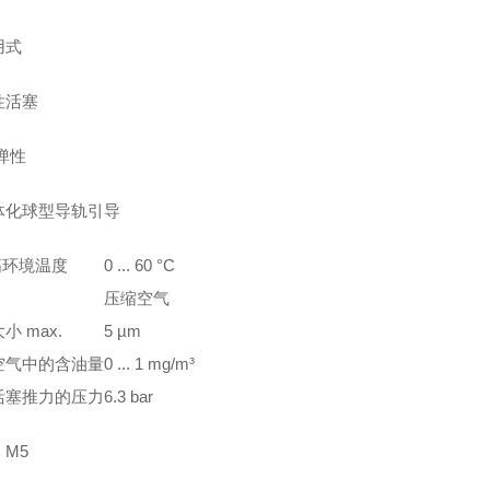
用式
性活塞
弹性
体化球型导轨引导
 高环境温度
0 ... 60 °C
压缩空气
小 max.
5 µm
空气中的含油量
0 ... 1 mg/m³
活塞推力的压力
6.3 bar
M5