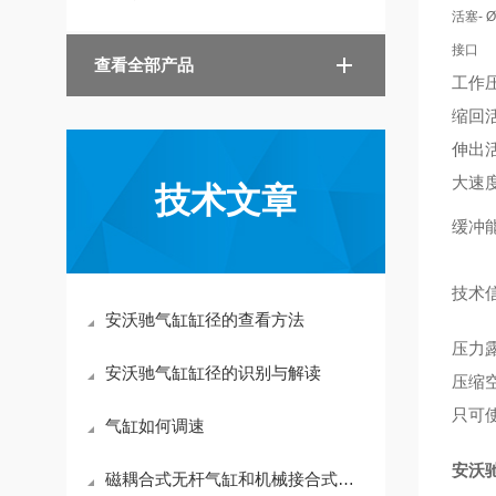
活塞- Ø
接口
查看全部产品
工作
缩回
伸出
大速
技术文章
缓冲
技术
安沃驰气缸缸径的查看方法
压力露
安沃驰气缸缸径的识别与解读
压缩
只可使
气缸如何调速
安沃驰
磁耦合式无杆气缸和机械接合式无杆气缸的不同点是什么？