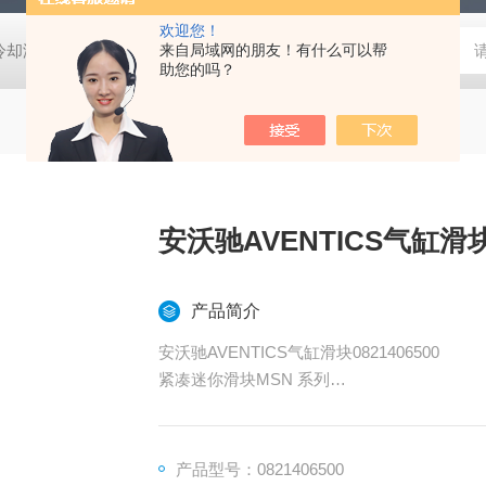
欢迎您！
压冷却液用阀
MVSD-180-4E1-AC220V代理金器Mindman电磁阀MVSD-
来自局域网的朋友！有什么可以帮
助您的吗？
安沃驰AVENTICS气缸滑
产品简介
安沃驰AVENTICS气缸滑块0821406500
紧凑迷你滑块MSN 系列
低 / 高环境温度 0 ... 60 °C
介质 压缩空气
颗粒大小 max. 5 µm
产品型号：0821406500