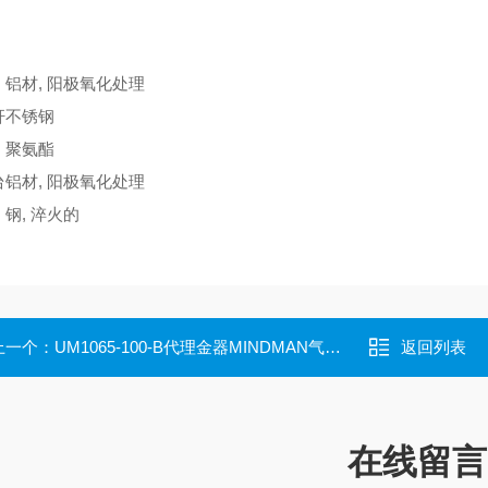
铝材, 阳极氧化处理
杆
不锈钢
聚氨酯
台
铝材, 阳极氧化处理
钢, 淬火的
上一个：
UM1065-100-B代理金器MINDMAN气管UM1065-100-B
返回列表
在线留言