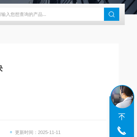
180-4E1-AC220V
EI40A代理ELCO宜科传感器
麦特沃克MET
块
更新时间：2025-11-11