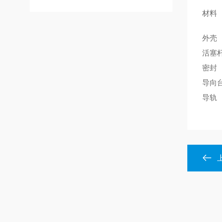
材料
外壳
活塞
密封
导向
导轨