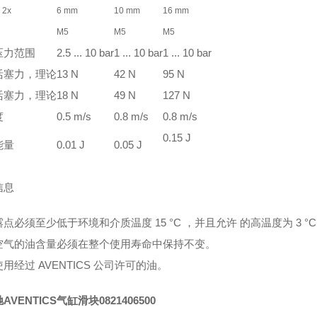
 2x
6 mm
10 mm
16 mm
M5
M5
M5
压力范围
2.5 ... 10 bar
1 ... 10 bar
1 ... 10 bar
活塞力，理论
13 N
42 N
95 N
活塞力，理论
18 N
49 N
127 N
度
0.5 m/s
0.8 m/s
0.8 m/s
0.15 J
能量
0.01 J
0.05 J
信息
点必须至少低于环境和介质温度 15 °C ，并且允许 的高温度为 3 °C
空气的油含量必须在整个使用寿命中保持不变。
用经过 AVENTICS 公司许可的油。
AVENTICS气缸滑块
0821406500