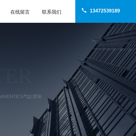
13472539189
在线留言
联系我们
TER
沃驰AVENTICS气缸滑块