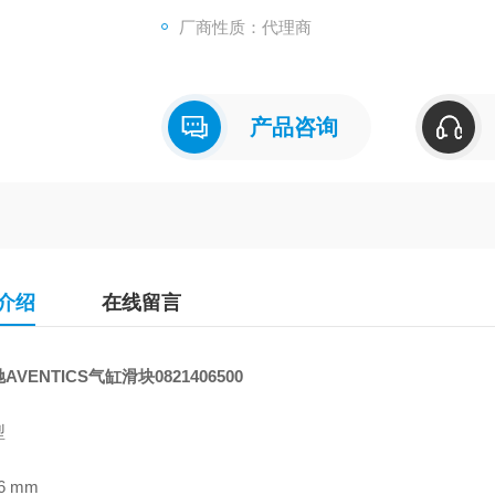
压缩空气中的含油量 0 ... 1 mg/m³
厂商性质：代理商
确定活塞推力的压力 6.3 bar
产品咨询
介绍
在线留言
AVENTICS气缸滑块
0821406500
型
16 mm