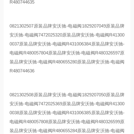
R480744635
0821302507原装品牌安沃驰-电磁阀1829207049原装品牌
安沃驰-电磁阀7472025320原装品牌安沃驰-电磁阀R41300
0037原装品牌安沃驰-电磁阀R431006384原装品牌安沃驰-
电磁阀R480057804原装品牌安沃驰-电磁阀R480326597原
装品牌安沃驰-电磁阀R480655280原装品牌安沃驰-电磁阀
R480744636
0821302508原装品牌安沃驰-电磁阀1829207050原装品牌
安沃驰-电磁阀7472025369原装品牌安沃驰-电磁阀R41300
0038原装品牌安沃驰-电磁阀R431006385原装品牌安沃驰-
电磁阀R480057808原装品牌安沃驰-电磁阀R480326599原
装品牌安沃驰-电磁阀R480655284原装品牌安沃驰-电磁阀