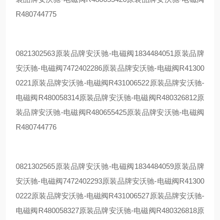
R480744775
0821302563原装品牌安沃驰-电磁阀1834484051原装品牌
安沃驰-电磁阀7472402286原装品牌安沃驰-电磁阀R41300
0221原装品牌安沃驰-电磁阀R431006522原装品牌安沃驰-
电磁阀R480058314原装品牌安沃驰-电磁阀R480326812原
装品牌安沃驰-电磁阀R480655425原装品牌安沃驰-电磁阀
R480744776
0821302565原装品牌安沃驰-电磁阀1834484059原装品牌
安沃驰-电磁阀7472402293原装品牌安沃驰-电磁阀R41300
0222原装品牌安沃驰-电磁阀R431006527原装品牌安沃驰-
电磁阀R480058327原装品牌安沃驰-电磁阀R480326818原