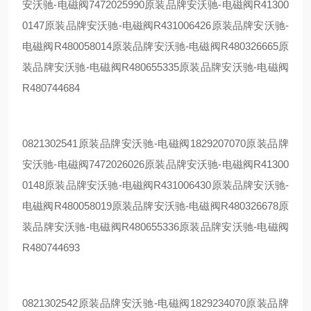
安沃驰-电磁阀7472025990原装品牌安沃驰-电磁阀R41300
0147原装品牌安沃驰-电磁阀R431006426原装品牌安沃驰-
电磁阀R480058014原装品牌安沃驰-电磁阀R480326665原
装品牌安沃驰-电磁阀R480655335原装品牌安沃驰-电磁阀
R480744684
0821302541原装品牌安沃驰-电磁阀1829207070原装品牌
安沃驰-电磁阀7472026026原装品牌安沃驰-电磁阀R41300
0148原装品牌安沃驰-电磁阀R431006430原装品牌安沃驰-
电磁阀R480058019原装品牌安沃驰-电磁阀R480326678原
装品牌安沃驰-电磁阀R480655336原装品牌安沃驰-电磁阀
R480744693
0821302542原装品牌安沃驰-电磁阀1829234070原装品牌