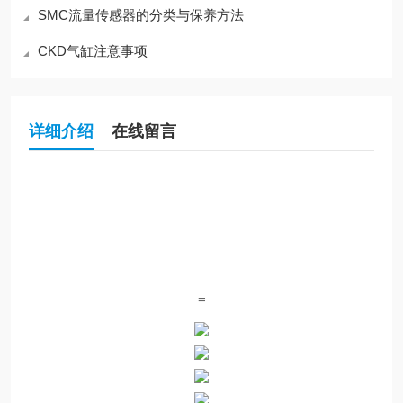
SMC流量传感器的分类与保养方法
CKD气缸注意事项
详细介绍
在线留言
=