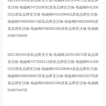
0821302544原装品牌安沃驰-电磁阀1829234072原装品牌
安沃驰-电磁阀7472026092原装品牌安沃驰-电磁阀R41300
0152原装品牌安沃驰-电磁阀R431006453原装品牌安沃驰-
电磁阀R480058074原装品牌安沃驰-电磁阀R480326695原
装品牌安沃驰-电磁阀R480655345原装品牌安沃驰-电磁阀
R480744699
0821302545原装品牌安沃驰-电磁阀1829234073原装品牌
安沃驰-电磁阀7472026113原装品牌安沃驰-电磁阀R41300
0153原装品牌安沃驰-电磁阀R431006454原装品牌安沃驰-
电磁阀R480058087原装品牌安沃驰-电磁阀R480326705原
装品牌安沃驰-电磁阀R480655346原装品牌安沃驰-电磁阀
R480744700