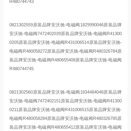
R480744743
0821302559原装品牌安沃驰-电磁阀1829990046原装品牌
安沃驰-电磁阀7472402039原装品牌安沃驰-电磁阀R41300
0205原装品牌安沃驰-电磁阀R431006514原装品牌安沃驰-
电磁阀R480058272原装品牌安沃驰-电磁阀R480326784原
装品牌安沃驰-电磁阀R480655408原装品牌安沃驰-电磁阀
R480744745
0821302560原装品牌安沃驰-电磁阀1834484048原装品牌
安沃驰-电磁阀7472402151原装品牌安沃驰-电磁阀R41300
0211原装品牌安沃驰-电磁阀R431006515原装品牌安沃驰-
电磁阀R480058284原装品牌安沃驰-电磁阀R480326785原
装品牌安沃驰-电磁阀R480655412原装品牌安沃驰-电磁阀