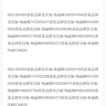
0821302503原装品牌安沃驰-电磁阀1829207044原装品牌
安沃驰-电磁阀7472025247原装品牌安沃驰-电磁阀R41300
0033原装品牌安沃驰-电磁阀R431006366原装品牌安沃驰-
电磁阀R480057789原装品牌安沃驰-电磁阀R480326551原
装品牌安沃驰-电磁阀R480655272原装品牌安沃驰-电磁阀
R480744632
0821302504原装品牌安沃驰-电磁阀1829207045原装品牌
安沃驰-电磁阀7472025288原装品牌安沃驰-电磁阀R41300
0034原装品牌安沃驰-电磁阀R431006375原装品牌安沃驰-
电磁阀R480057790原装品牌安沃驰-电磁阀R480326555原
装品牌安沃驰-电磁阀R480655274原装品牌安沃驰-电磁阀
R480744633