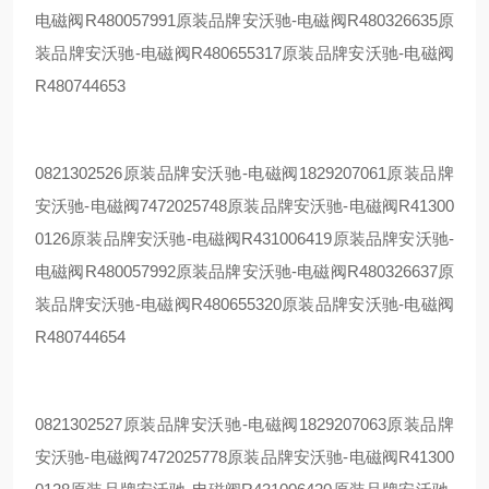
电磁阀R480057991原装品牌安沃驰-电磁阀R480326635原
装品牌安沃驰-电磁阀R480655317原装品牌安沃驰-电磁阀
R480744653
0821302526原装品牌安沃驰-电磁阀1829207061原装品牌
安沃驰-电磁阀7472025748原装品牌安沃驰-电磁阀R41300
0126原装品牌安沃驰-电磁阀R431006419原装品牌安沃驰-
电磁阀R480057992原装品牌安沃驰-电磁阀R480326637原
装品牌安沃驰-电磁阀R480655320原装品牌安沃驰-电磁阀
R480744654
0821302527原装品牌安沃驰-电磁阀1829207063原装品牌
安沃驰-电磁阀7472025778原装品牌安沃驰-电磁阀R41300