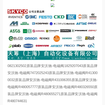
0821302502原装品牌安沃驰-电磁阀1829207043原装品牌
安沃驰-电磁阀7472025243原装品牌安沃驰-电磁阀R41300
0032原装品牌安沃驰-电磁阀R431006355原装品牌安沃驰-
电磁阀R480057777原装品牌安沃驰-电磁阀R480326550原
装品牌安沃驰-电磁阀R480655271原装品牌安沃驰-电磁阀
R480744631