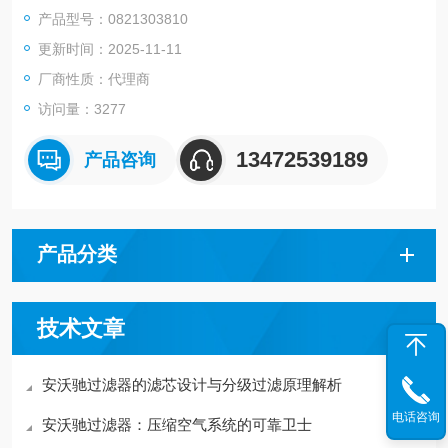
接口G 1
产品型号：0821303810
过滤器气孔直径40 µm
更新时间：2025-11-11
额定流量Qn7200 l/min
清除冷凝物全自动，无压打开
厂商性质：代理商
最小运行压力1.5 bar
访问量：3277
最大运行压力16 bar
环境温度-10 °C
13472539189
产品咨询
最高环境温度60 °C
介质压缩空气, 中性气体
根据ISO 8573-1:2010 标准可达到的最大压缩空气等级7 : 7 : -
产品分类
技术文章
安沃驰过滤器的滤芯设计与分级过滤原理解析
电话咨询
安沃驰过滤器：压缩空气系统的可靠卫士