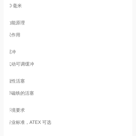
80 毫米
功能原理
双作用
缓冲
气动可调缓冲
磁性活塞
带磁铁的活塞
环境要求
行业标准，ATEX 可选