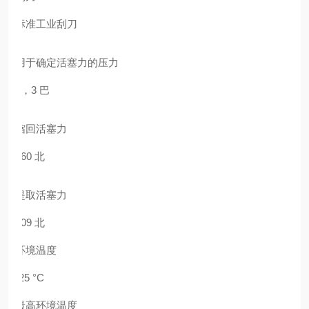
标准工业刮刀
用于确定活塞力的压力
6，3 巴
缩回活塞力
260 北
提取活塞力
309 北
环境温度
-25 °C
最高环境温度