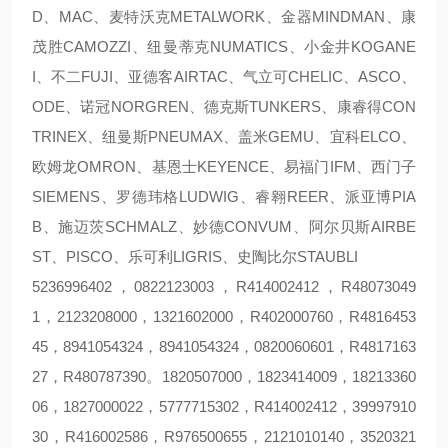
D、MAC、麦特沃克METALWORK、金器MINDMAN、康
茂胜CAMOZZI、纽曼蒂克NUMATICS、小金井KOGANE
I、不二FUJI、亚德客AIRTAC、气立可CHELIC、ASCO、
ODE、诺冠NORGREN、德克斯TUNKERS、康睿得CON
TRINEX、纽曼斯PNEUMAX、盖米GEMU、宜科ELCO、
欧姆龙OMRON、基恩士KEYENCE、易福门IFM、西门子
SIEMENS、罗德玮格LUDWIG、睿翱REER、派亚博PIA
B、施迈茨SCHMALZ、妙德CONVUM、阿尔贝斯AIRBE
ST、PISCO、乐可利LIGRIS、史陶比尔STAUBLI
5236996402，0822123003，R414002412，R48073049
1，2123208000，1321602000，R402000760，R4816453
45，8941054324，8941054324，0820060601，R4817163
27，R480787390。1820507000，1823414009，18213360
06，1827000022，5777715302，R414002412，39997910
30，R416002586，R976500655，2121010140，3520321