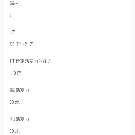
活塞杆
单
刮刀
标准工业刮刀
用于确定活塞力的压力
6，3 巴
缩回活塞力
260 北
提取活塞力
309 北