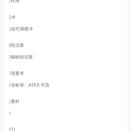
双作用
缓冲
气动可调缓冲
磁性活塞
带磁铁的活塞
环境要求
行业标准，ATEX 可选
活塞杆
单
刮刀