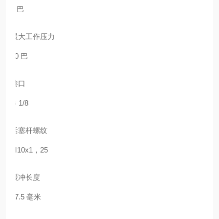
1 巴
最大工作压力
10 巴
港口
G 1/8
活塞杆螺纹
M10x1，25
缓冲长度
17.5 毫米