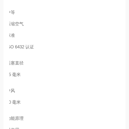
中等
压缩空气
标准
ISO 6432 认证
活塞直径
25 毫米
中风
80 毫米
功能原理