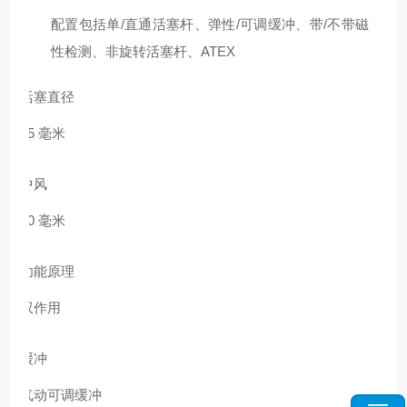
配置包括单/直通活塞杆、弹性/可调缓冲、带/不带磁
性检测、非旋转活塞杆、ATEX
活塞直径
25 毫米
中风
80 毫米
功能原理
双作用
缓冲
气动可调缓冲