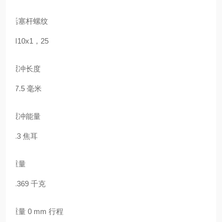
活塞杆螺纹
M10x1，25
缓冲长度
17.5 毫米
缓冲能量
2.3 焦耳
重量
0.369 千克
重量 0 mm 行程