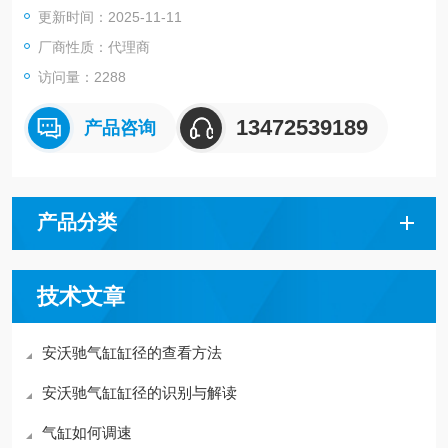
更新时间：2025-11-11
磁性活塞带磁铁的活塞
环境要求行业标准，ATEX 可选
厂商性质：代理商
活塞杆单
访问量：2288
刮刀标准工业刮刀
用于确定活塞力的压力6，3 巴
13472539189
产品咨询
缩回活塞力260 北
提取活塞力309 北
环境温度-25 °C
最高环境温度80 °C
产品分类
最小工作压力1 巴
最大工作压力10 巴
港口G 1/8
技术文章
活塞杆螺纹M10x1，25
缓冲长
安沃驰气缸缸径的查看方法
安沃驰气缸缸径的识别与解读
气缸如何调速