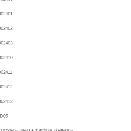
002401
002402
002403
002410
002411
002412
002413
D05
NTICS安沃驰E/P压力调节阀,系列ED05