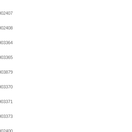
002407
002408
003364
003365
003879
003370
003371
003373
002400