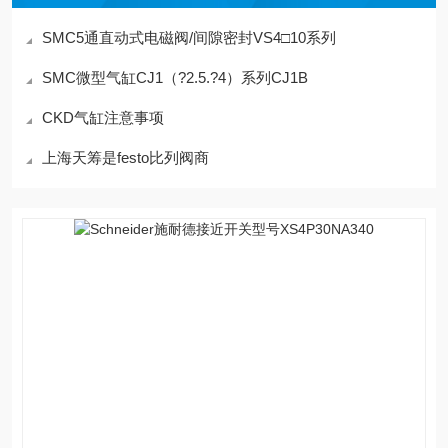
SMC5通直动式电磁阀/间隙密封VS4□10系列
SMC微型气缸CJ1（?2.5.?4）系列CJ1B
CKD气缸注意事项
上海天筹是festo比列阀商