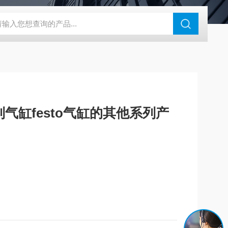
180-4E1-AC220V
EI40A代理ELCO宜科传感器
麦特沃克MET
列气缸festo气缸的其他系列产