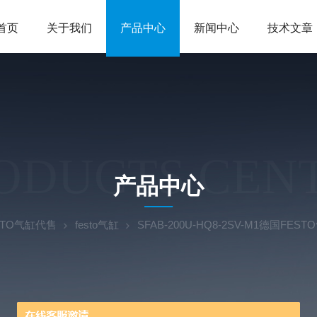
首页
关于我们
产品中心
新闻中心
技术文章
ODUCTS CEN
产品中心
STO气缸代售
festo气缸
SFAB-200U-HQ8-2SV-M1德国F