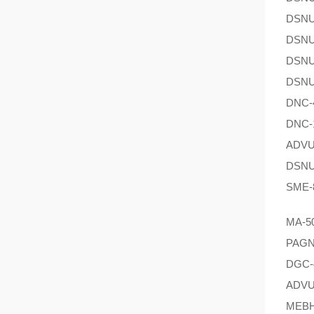
DSNU
DSNU
DSNU
DSNU
DNC-
DNC-
ADVU
DSNU
SME-
MA-5
PAGN
DGC-
ADVU-
MEBH-