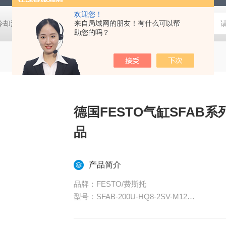
欢迎您！
压冷却液用阀
MVSD-180-4E1-AC220V代理金器Mindman电磁阀MVSD-
来自局域网的朋友！有什么可以帮
助您的吗？
德国FESTO气缸SFAB系
品
产品简介
品牌：FESTO/费斯托
型号：SFAB-200U-HQ8-2SV-M12
种类：气缸
缸径：100（mm）