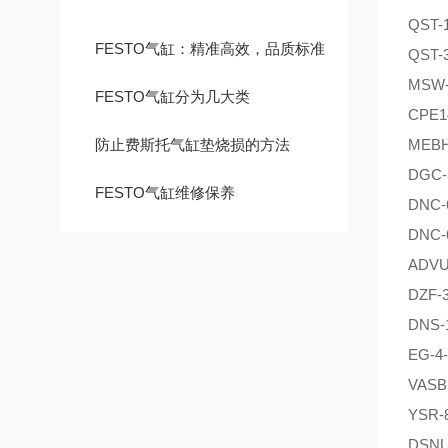
QST-1
FESTO气缸：精准高效，品质标准
QST-3
MSW-
FESTO气缸分为几大类
CPE1
防止费斯托气缸垫烧损的方法
MEBH-
DGC-
FESTO气缸维修保养
DNC-
DNC-
ADVU
DZF-3
DNS-
EG-4-
VASB-
YSR-
DSNU