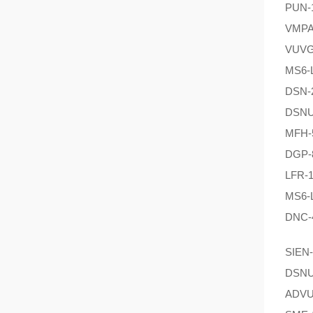
PUN-
VMPA
VUVG
MS6-
DSN-
DSNU
MFH-5
DGP-
LFR-1
MS6-L
DNC-
SIEN
DSNU
ADVU-