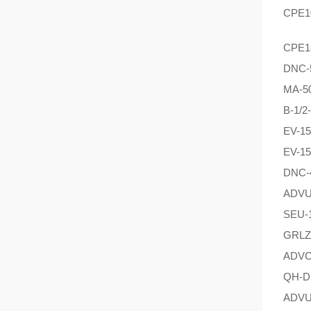
CPE1
CPE1
DNC-
MA-5
B-1/2
EV-15
EV-15
DNC-
ADVU
SEU-1
GRLZ-
ADVC-
QH-DR
ADVU