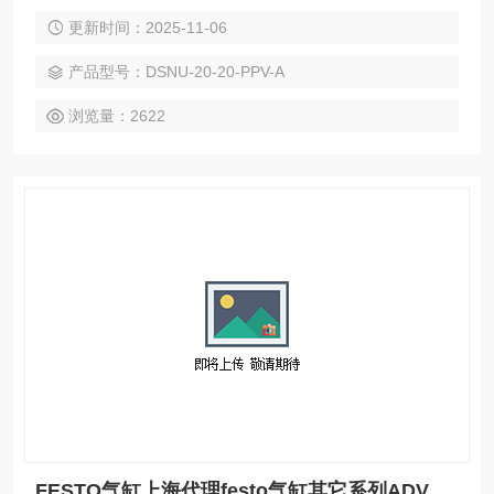
8291 产品简介：★ 标准产品范围 符 合 DIN ISO 6432 标 准,
更新时间：2025-11-06
带 非 接 触 式 感 测. 多 中 安 装 方 式, 带 或 不 带 安 装 附
件. 终 端 带 可 调 缓 冲 装 置
产品型号：DSNU-20-20-PPV-A
浏览量：2622
FESTO气缸上海代理festo气缸其它系列ADVC短行程气缸