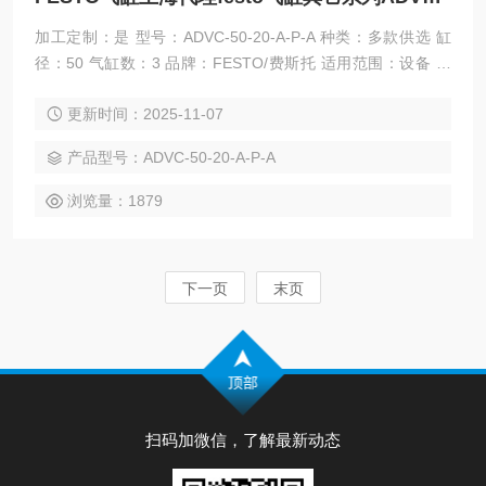
加工定制：是 型号：ADVC-50-20-A-P-A 种类：多款供选 缸
径：50 气缸数：3 品牌：FESTO/费斯托 适用范围：设备 理
论作用力：3 Z大负荷：4 Z大力距：5 重量：6 规格：6 FEST
更新时间：2025-11-07
O气缸上海代理festo气缸其它系列ADVC短行程气缸
产品型号：ADVC-50-20-A-P-A
浏览量：1879
下一页
末页
扫码加微信，了解最新动态