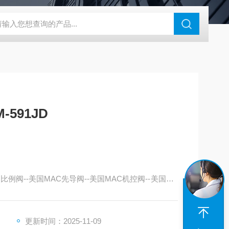
180-4E1-AC220V
EI40A代理ELCO宜科传感器
麦特沃克MET
-591JD
比例阀--美国MAC先导阀--美国MAC机控阀--美国MA
更新时间：2025-11-09