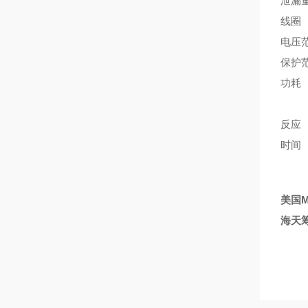
泄漏量
线圈
电压范
保护
功耗 I
=1
反应 
时间 
美国M
海天