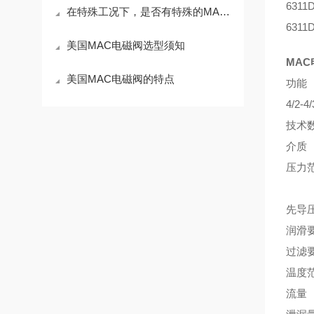
6311
在特殊工况下，是否有特殊的MAC电磁阀产品可供选择？
6311
美国MAC电磁阀选型须知
MAC电
美国MAC电磁阀的特点
功能
4/2
技术
介质
压力范
外先
先导压
润滑
过滤要
温度范
流量 1