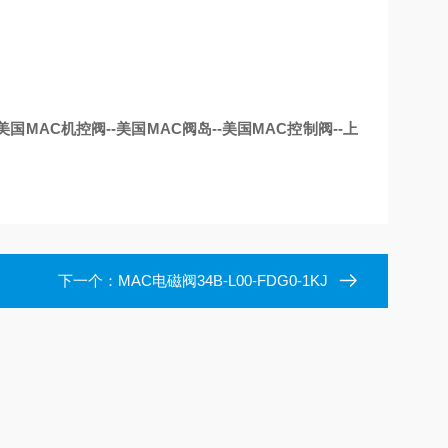
美国MAC机控阀--美国MAC阀岛--美国MAC控制阀--上
下一个：
MAC电磁阀34B-L00-FDG0-1KJ