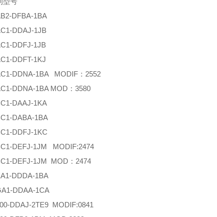
列型号
AB2-DFBA-1BA
AC1-DDAJ-1JB
AC1-DDFJ-1JB
AC1-DDFT-1KJ
AC1-DDNA-1BA MODIF：2552
AC1-DDNA-1BA MOD：3580
BC1-DAAJ-1KA
BC1-DABA-1BA
BC1-DDFJ-1KC
BC1-DEFJ-1JM MODIF:2474
BC1-DEFJ-1JM MOD：2474
EA1-DDDA-1BA
GA1-DDAA-1CA
L00-DDAJ-2TE9 MODIF:0841