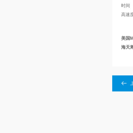
时间 
高速度
美国M
海天