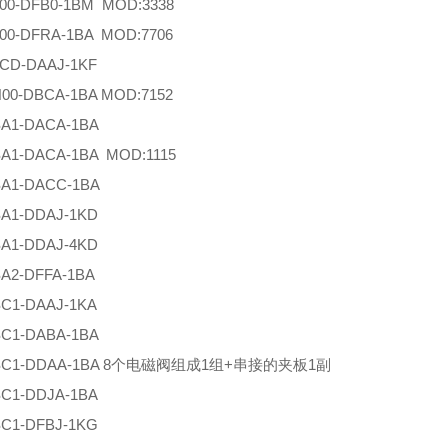
L00-DFB0-1BM MOD:3338
L00-DFRA-1BA MOD:7706
LCD-DAAJ-1KF
N00-DBCA-1BA MOD:7152
SA1-DACA-1BA
SA1-DACA-1BA MOD:1115
SA1-DACC-1BA
SA1-DDAJ-1KD
SA1-DDAJ-4KD
SA2-DFFA-1BA
SC1-DAAJ-1KA
SC1-DABA-1BA
-SC1-DDAA-1BA 8个电磁阀组成1组+串接的夹板1副
SC1-DDJA-1BA
SC1-DFBJ-1KG