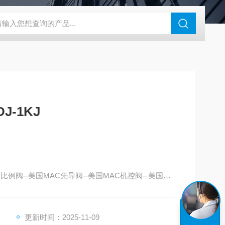
180-4E1-AC220V
EI40A代理ELCO宜科传感器
麦特沃克MET
J-1KJ
比例阀--美国MAC先导阀--美国MAC机控阀--美国MA
更新时间：2025-11-09