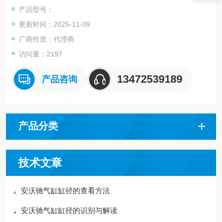
缓冲弹性
产品型号：
活塞直径12 mm
更新时间：2025-11-09
活塞杆螺纹M5
行程10 mm
厂商性质：代理商
防尘圈聚氨酯
访问量：2197
压缩空气连接M5
13472539189
产品咨询
产品分类
技术文章
安沃驰气缸缸径的查看方法
安沃驰气缸缸径的识别与解读