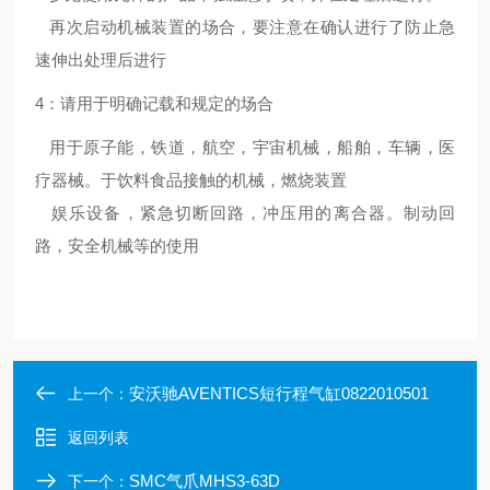
再次启动机械装置的场合，要注意在确认进行了防止急
速伸出处理后进行
4：请用于明确记载和规定的场合
用于原子能，铁道，航空，宇宙机械，船舶，车辆，医
疗器械。于饮料食品接触的机械，燃烧装置
娱乐设备，紧急切断回路，冲压用的离合器。制动回
路，安全机械等的使用
安沃驰AVENTICS短行程气缸0822010501
上一个：
返回列表
SMC气爪MHS3-63D
下一个：