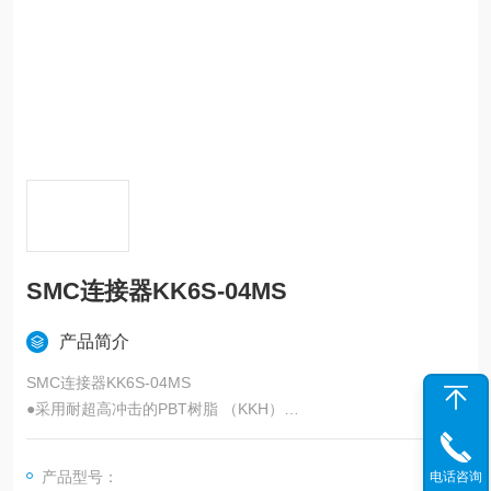
SMC连接器KK6S-04MS
产品简介
SMC连接器KK6S-04MS
●采用耐超高冲击的PBT树脂 （KKH）
字段描述 字段取值 取值描述
主体尺寸 6 1/2
产品型号：
电话咨询
接管口径 04 R1/2