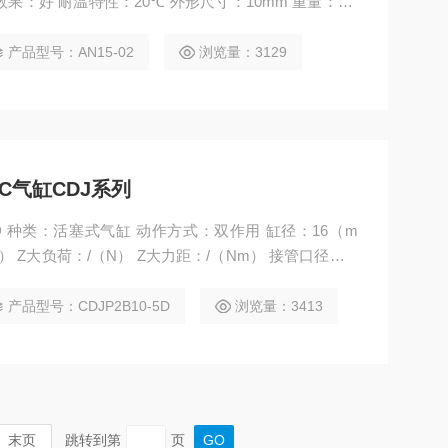
噪效果：好 耐温特性：20℃ 外形尺寸：10mm 重量：0.1
报价smc产品
产品型号：AN15-02
浏览量：3129
C气缸CDJ系列
10D 种类：活塞式气缸 动作方式：双作用 缸径：16（m
） Z大负荷：/（N） Z大力距：/（Nm） 接管口径：M
） 规格：CDJP2B10-5D 日本SMC产品快速报价SMC气
产品型号：CDJP2B10-5D
浏览量：3413
末页
跳转到第
页