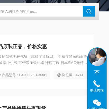
180-4E1-AC220V
EI40A代理ELCO宜科传感器
麦特沃克MET
产品原装正品，价格实惠
360B 磁偶式无杆气缸（高精度导轨型） 高精度导向轴承确
 集中供气 可带液压缓冲器 行程可调 日本SMC无杆气
产品型号：L-CY1L25H-360B
浏览量：4741
电话咨询
mc产品快换接头有现货