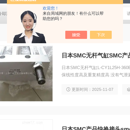
欢迎您！
压冷却液用阀
MVSD-180-4E1-AC220V代理金器Mindman电磁阀MVSD-
来自局域网的朋友！有什么可以帮
助您的吗？
日本SMC无杆气缸SMC
日本SMC无杆气缸L-CY1L25H-
保线性度高及重复精度高 没有气泄漏
缸SMC产品原装正品，价格实惠
更新时间：2025-11-07
日本SMC产品快换接头s