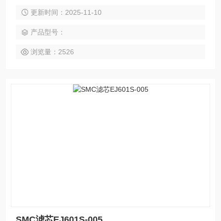
●通过差压指示器、差压指示开关 （CB-□□H） 可检测堵塞状
更新时间：2025-11-10
况
产品型号：
浏览量：2526
SMC滤芯EJ601S-005