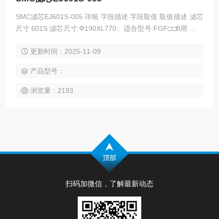
SMC滤芯EJ601S-005 详细 字段描述 字段取值 取值描述 滤芯
尺寸 601S 滤芯尺寸:Φ190XL770、适合型号:FGF□□B用 公称
过滤精度 005 5μm 在库类似品 无
更新时间：2025-11-09
产品型号：
浏览量：2193
扫码加微信，了解最新动态