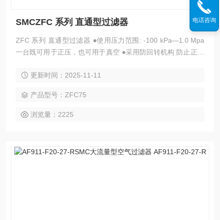
电话咨询
SMCZFC 系列 直通型过滤器
ZFC 系列 直通型过滤器 ●使用压力范围: -100 kPa—1.0 Mpa
一台既可用于正压，也可用于真空 ●采用防回转机构 防止正压
使用时，由于松动造成的零部件飞出 ●备有2种透明的外壳材质
更新时间：2025-11-11
聚碳酸脂(标准), 尼龙 (订制品)
产品型号：ZFC75
浏览量：2225