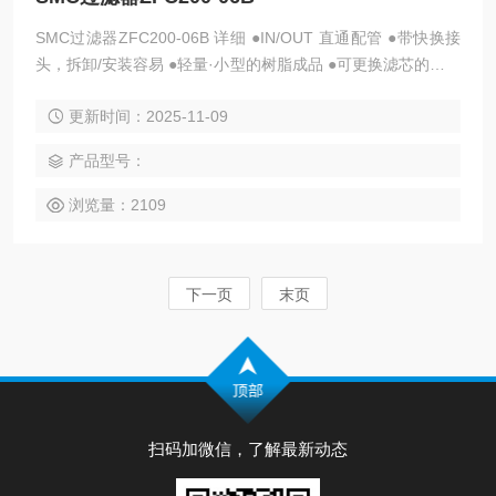
SMC过滤器ZFC200-06B 详细 ●IN/OUT 直通配管 ●带快换接
头，拆卸/安装容易 ●轻量·小型的树脂成品 ●可更换滤芯的卡盘
式 字段描述 字段取值 取值描述 本体类型 20 流量（ANR）:50
更新时间：2025-11-09
l/min;过滤面积:1255 mm2
产品型号：
浏览量：2109
下一页
末页
扫码加微信，了解最新动态