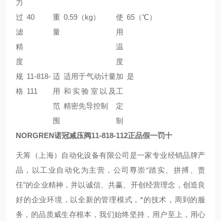
力
过
40
重
0.59（kg）
使
65（℃）
滤
量
用
精
温
度
度
规
11-818-
适
适用于气动计量
加
是
格
111
用
和实验室以及
工
范
精密先导控制
定
围
制
NORGREN诺冠减压阀11-818-112正品假一罚十
天筹（上海）自动化设备有限公司是一家专业经销品牌产
品，以工业自动化为主营，公司尊崇“踏实、拼搏、责
任”的企业精神，并以诚信、共赢、开创经营理念，创造良
好的企业环境，以全新的管理模式，*的技术，周到的服
务，的品质威生存根本，我们始终坚持，用户至上，用心