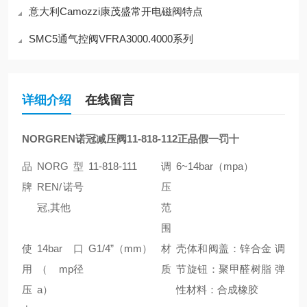
意大利Camozzi康茂盛常开电磁阀特点
SMC5通气控阀VFRA3000.4000系列
详细介绍
在线留言
NORGREN诺冠减压阀11-818-112正品假一罚十
品
NORG
型
11-818-111
调
6~14bar（mpa）
牌
REN/诺
号
压
冠,其他
范
围
使
14bar
口
G1/4”（mm）
材
壳体和阀盖：锌合金 调
用
（mp
径
质
节旋钮：聚甲醛树脂 弹
压
a）
性材料：合成橡胶