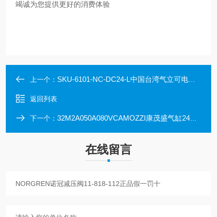
竭诚为您提供更好的消费体验
SKU-6101-NC-DC24-L中国台湾气立可电磁阀SV-6102-24VDC-KL原装正品
上一个：
返回列表
32M2A050A080VCAMOZZI康茂盛气缸24N2A16A080正品原装
下一个：
在线留言