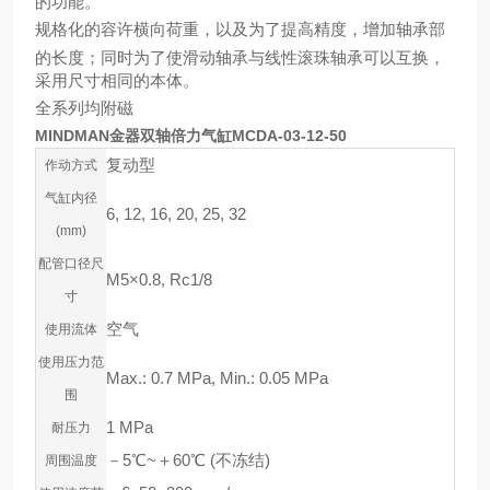
的功能。
规格化的容许横向荷重，以及为了提高精度，增加轴承部
的长度；同时为了使滑动轴承与线性滚珠轴承可以互换，
采用尺寸相同的本体。
全系列均附磁
MINDMAN金器双轴倍力气缸MCDA-03-12-50
复动型
作动方式
气缸内径
6, 12, 16, 20, 25, 32
(mm)
配管口径尺
M5×0.8, Rc1/8
寸
空气
使用流体
使用压力范
Max.: 0.7 MPa, Min.: 0.05 MPa
围
1 MPa
耐压力
－5℃~＋60℃ (不冻结)
周围温度