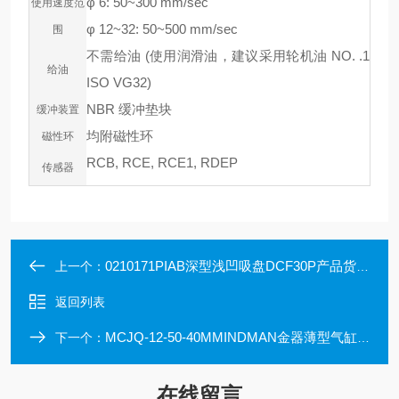
φ 6: 50~300 mm/sec
使用速度范
φ 12~32: 50~500 mm/sec
围
不需给油 (使用润滑油，建议采用轮机油 NO. .1
给油
ISO VG32)
NBR 缓冲垫块
缓冲装置
均附磁性环
磁性环
RCB, RCE, RCE1, RDEP
传感器
0210171PIAB深型浅凹吸盘DCF30P产品货号0210171
上一个：
返回列表
MCJQ-12-50-40MMINDMAN金器薄型气缸MCJQ-12-50-40M
下一个：
在线留言