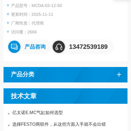
支活塞杆构造产生了两倍推力的功能。
产品型号：MCDA-03-12-50
作动方式复动型
更新时间：2025-11-11
气缸内径 （mm）6, 12, 16, 20, 25, 32
配管口径尺寸M5×0.8, Rc1/8
厂商性质：代理商
使用流体空气
访问量：2666
13472539189
产品咨询
产品分类
技术文章
亿太诺E.MC气缸如何选型
选择FESTO两联件，从这些方面入手就不会出错