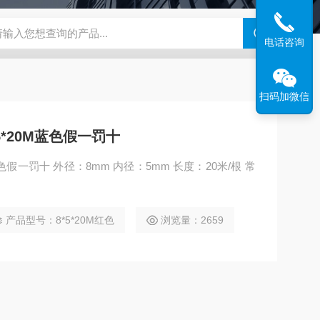
180-4E1-AC220V
EI40A代理ELCO宜科传感器
麦特沃克MET
电话咨询
扫码加微信
*20M蓝色假一罚十
色假一罚十 外径：8mm 内径：5mm 长度：20米/根 常
产品型号：8*5*20M红色
浏览量：2659