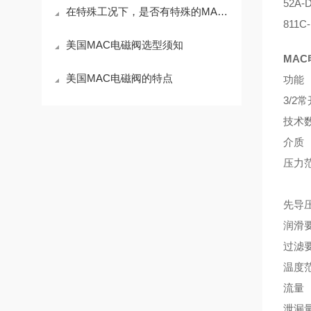
52A-
在特殊工况下，是否有特殊的MAC电磁阀产品可供选择？
811C
美国MAC电磁阀选型须知
MAC电
美国MAC电磁阀的特点
功能
3/2
技术
介质
压力范
外先
先导压
润滑
过滤
温度范
流量 1
泄漏量