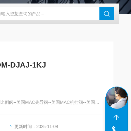
180-4E1-AC220V
EI40A代理ELCO宜科传感器
麦特沃克MET
M-DJAJ-1KJ
比例阀--美国MAC先导阀--美国MAC机控阀--美国MA
更新时间：2025-11-09