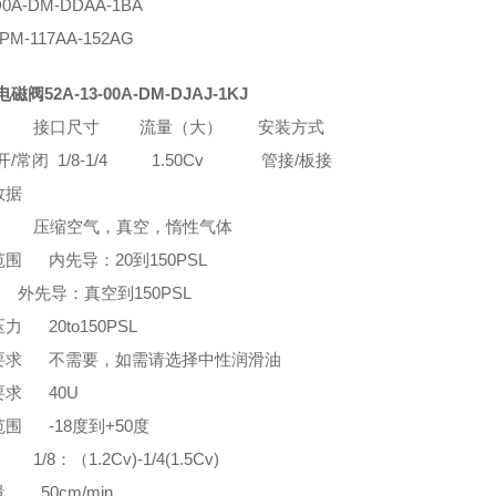
D0A-DM-DDAA-1BA
-PM-117AA-152AG
磁阀52A-13-00A-DM-DJAJ-1KJ
 接口尺寸 流量（大） 安装方式
常开/常闭 1/8-1/4 1.50Cv 管接/板接
数据
 压缩空气，真空，惰性气体
围 内先导：20到150PSL
导：真空到150PSL
力 20to150PSL
要求 不需要，如需请选择中性润滑油
要求 40U
围 -18度到+50度
/8：（1.2Cv)-1/4(1.5Cv)
 50cm/min