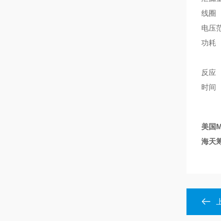
线圈
电压范
功耗 I
=1.
反应 
时间 
美国M
海天