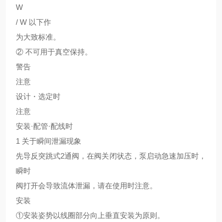
W
/ W 以下作
为大致标准。
② 不可用于真空保持。
警告
注意
设计・选定时
注意
安装·配管·配线时
1 关于瞬间泄漏现象
先导反突跳式2通阀，在阀关闭状态，泵启动急速加压时，
瞬时
阀打开会导致流体泄漏，请在使用时注意。
安装
①安装姿势以线圈部分向上垂直安装为原则。