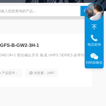
180-4E1-AC220V
EI40A代理ELCO宜科传感器
麦特沃克MET
FS-B-GW2-3H-1
电话咨询
3H-1 密合确认开关 集成 UHPS SERIES 由带针
扫码加微信
产品型号：
浏览量：2497