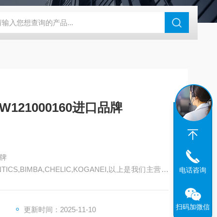
180-4E1-AC220V
EI40A代理ELCO宜科传感器
麦特沃克MET
121000160进口品牌
品牌
ENTICS,BIMBA,CHELIC,KOGANEI,以上是我们主营产
电话咨询
扫码加微信
更新时间：2025-11-10