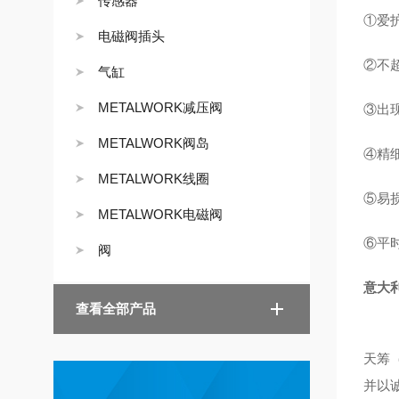
传感器
①爱
电磁阀插头
②不
气缸
METALWORK减压阀
③出
METALWORK阀岛
④精
METALWORK线圈
⑤易
METALWORK电磁阀
⑥平
阀
意大利
查看全部产品
天筹
并以