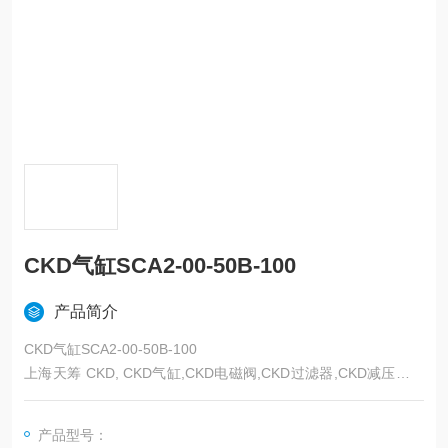
CKD气缸SCA2-00-50B-100
产品简介
CKD气缸SCA2-00-50B-100
上海天筹 CKD, CKD气缸,CKD电磁阀,CKD过滤器,CKD减压阀，
CKD磁性开关，CKD压力计，CKD传感器，CKD防爆阀,CKD缓
冲器，CKD流体阀，CKD马达，CKD手动阀，CKD线性滑台，C
产品型号：
KD组合机械手，CKD卡爪，CKD浮动接头，CKD气动元件,上海C