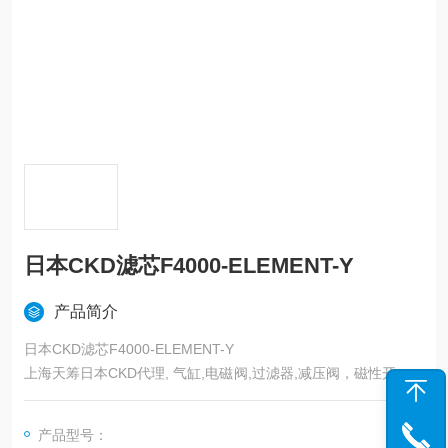
日本CKD滤芯F4000-ELEMENT-Y
产品简介
日本CKD滤芯F4000-ELEMENT-Y
上海天筹日本CKD代理, 气缸,电磁阀,过滤器,减压阀，磁性开关，
压力计，传感器，防爆阀,缓冲器，流体阀，马达，手动阀，线性
滑台，组合机械手，卡爪，浮动接头，气动元件
产品型号：