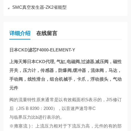
SMC真空发生器-ZK2省能型
详细介绍
在线留言
日本CKD滤芯F4000-ELEMENT-Y
上海天筹日本CKD代理, 气缸,电磁阀,过滤器,减压阀，磁性
开关，压力计，传感器，防爆阀,缓冲器，流体阀，马达，
手动阀，线性滑台，组合机械手，卡爪，浮动接头，气动
元件
阀的流量特性原来通常是以有效截面积S表示的，JIS修订
后（JIS B 8390：2000），以音速声速导率C
与临界压力比b进行表示的。
※雍塞流 ) : 上流压力相对于下流压力高，元件的有的部