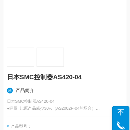
日本SMC控制器AS420-04
产品简介
日本SMC控制器AS420-04
●轻量: 比原产品减少30%（AS2002F-04的场合）
●配备节流阀（订制规格：-X214,-X21）
字段描述 字段取值 取值描述
产品型号：
阀体大小 42 1/2 基准