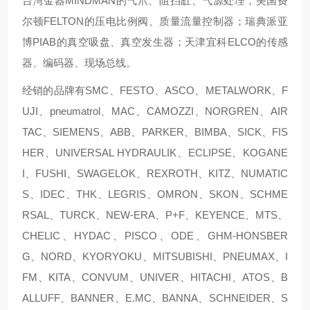
台湾金器MINDMAN的气爪、阻挡缸、气源处理；美国费
尔顿FELTON的压电比例阀、质量流量控制器；瑞典派亚
博PIAB的真空吸盘、真空发生器；天津宜科ELCO的传感
器、编码器、现场总线。
经销的品牌有SMC、FESTO、ASCO、METALWORK、F
UJI、pneumatrol、MAC、CAMOZZI、NORGREN、AIR
TAC、SIEMENS、ABB、PARKER、BIMBA、SICK、FIS
HER、UNIVERSAL HYDRAULIK、ECLIPSE、KOGANE
I、FUSHI、SWAGELOK、REXROTH、KITZ、NUMATIC
S、IDEC、THK、LEGRIS、OMRON、SKON、SCHME
RSAL、TURCK、NEW-ERA、P+F、KEYENCE、MTS、
CHELIC、HYDAC、PISCO、ODE、GHM-HONSBER
G、NORD、KYORYOKU、MITSUBISHI、PNEUMAX、I
FM、KITA、CONVUM、UNIVER、HITACHI、ATOS、B
ALLUFF、BANNER、E.MC、BANNA、SCHNEIDER、S