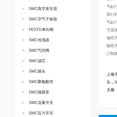
气缸行
SMC真空发生器
双行
SMC空气干燥器
气缸行
FESTO单向阀
可选
磁性
SMC传感器
磁性开
SMC气控阀
订制
SMC滤芯
SMC插头
上海天
SMC聚氨酯管
头，S
天筹
SMC隔膜泵
SMC流量开关
SMC压力开关