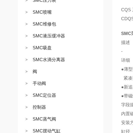
SMC压力表
CQS
SMC喷嘴
CDQS
SMC维修包
SMC
SMC液压缓冲器
描述 
SMC吸盘
-
SMC水滴分离器
详细
●薄
阀
紧凑
手动阀
●新
SMC定位器
●带磁性
字段
控制器
内置
SMC蒸气阀
安装
SMC摆动气缸
缸径 