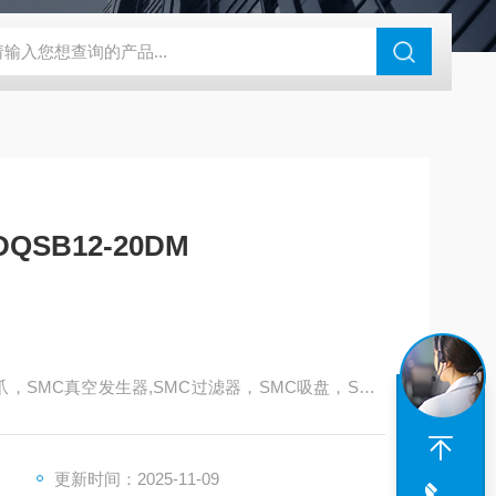
180-4E1-AC220V
EI40A代理ELCO宜科传感器
麦特沃克MET
SB12-20DM
爪，SMC真空发生器,SMC过滤器，SMC吸盘，SMC
，SMC消声器，SMC压力表，SMC气缸，SMC传感
本SMC——上海天筹
更新时间：2025-11-09