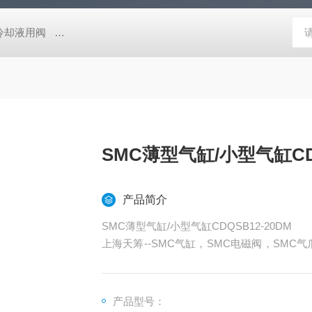
压冷却液用阀
MVSD-180-4E1-AC220V代理金器Mindman电磁阀MVSD-
SMC薄型气缸/小型气缸CDQ
产品简介
SMC薄型气缸/小型气缸CDQSB12-20DM
上海天筹--SMC气缸，SMC电磁阀，SMC气
减压阀，SMC油雾器，SMC接头，SMC气管
器，SMC磁性开关，SMC压力开关,SMC,日
产品型号：