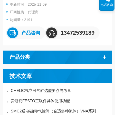
更新时间：2025-11-09
电话咨询
●海外规格适用品
CE规格适用品（−Q）
厂商性质：代理商
除ASME规格适用品外（−X11）
访问量：2191
13472539189
产品咨询
产品分类
技术文章
CHELIC气立可气缸选型要点与考量
费斯托FESTO三联件具体使用功能
SMC2通电磁阀/气控阀（合适多种流体）VNA系列