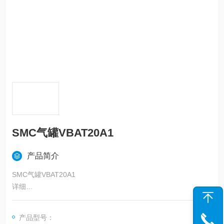
SMC气罐VBAT20A1
产品简介
SMC气罐VBAT20A1
详细
●能和增压阀紧凑地直接连接的小容量气罐
●能作为气罐单独使用
产品型号：
●带安全阀 （可选项）