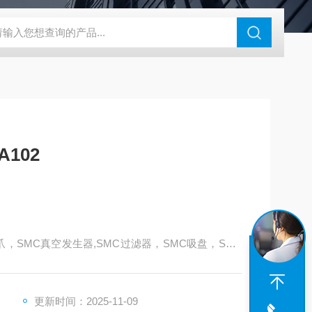
180-4E1-AC220V
EI40A代理ELCO宜科传感器
麦特沃克MET
102
爪，SMC真空发生器,SMC过滤器，SMC吸盘，SMC
，SMC消声器，SMC压力表，SMC气缸，SMC传感
本SMC——上海天筹
更新时间：2025-11-09