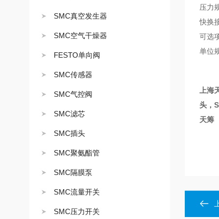
压力规
SMC真空发生器
快换
SMC空气干燥器
可选项
单位
FESTO单向阀
SMC传感器
上海天
SMC气控阀
头，S
SMC滤芯
天筹
SMC插头
SMC聚氨酯管
SMC隔膜泵
SMC流量开关
SMC压力开关