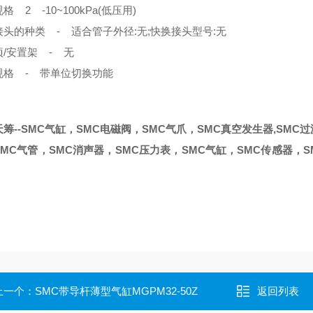
格 2 -10~100kPa(低压用)
接头的种类 - 适合管子外径:无;快换接头型号:无
/安置架 - 无
规格 - 带单位切换功能
筹--SMC气缸，SMC电磁阀，SMC气爪，SMC真空发生器,SMC
MC气管，SMC消声器，SMC压力表，SMC气缸，SMC传感器，S
上一个：
SMC带导杆薄型气缸MGPM32-50Z
返回列表