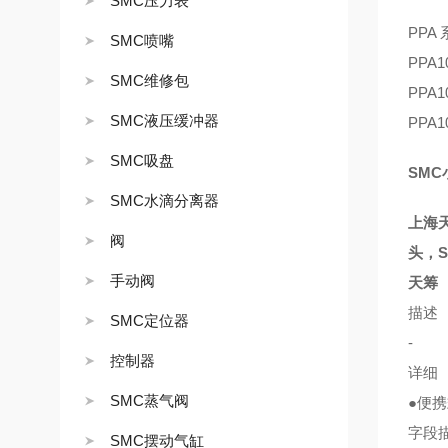
SMC压力表
PPA
SMC喷嘴
PPA1
SMC维修包
PPA1
SMC液压缓冲器
PPA1
SMC吸盘
SMC
SMC水滴分离器
上海天
阀
头，S
手动阀
天筹
描述
SMC定位器
-
控制器
详细
SMC蒸气阀
●便
字段
SMC摆动气缸