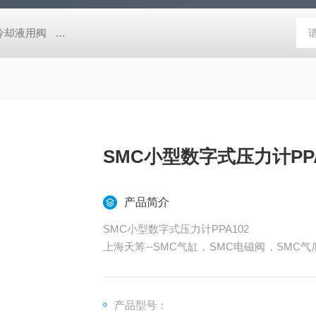
压冷却液用阀
MVSD-180-4E1-AC220V代理金器Mindman电磁阀MVSD-
SMC小型数字式压力计PPA
产品简介
SMC小型数字式压力计PPA102
上海天筹--SMC气缸，SMC电磁阀，SMC气
减压阀，SMC油雾器，SMC接头，SMC气管
器，SMC磁性开关，SMC压力开关,SMC,日
产品型号：