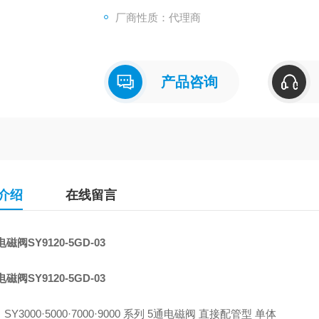
●集装式型号: SS5Y3，SS5Y5，SS5Y7，SS5
厂商性质：代理商
字段描述 字段取值 取值描述
系列 9 SY9000
产品咨询
介绍
在线留言
磁阀SY9120-5GD-03
磁阀SY9120-5GD-03
SY3000·5000·7000·9000 系列 5通电磁阀 直接配管型 单体