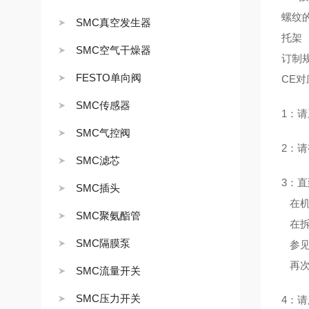
螺纹的
SMC真空发生器
托架
SMC空气干燥器
订制
FESTO单向阀
CE对
SMC传感器
1：
SMC气控阀
2：
SMC滤芯
3：
SMC插头
在机
SMC聚氨酯管
在拆
SMC隔膜泵
参见
再次
SMC流量开关
SMC压力开关
4：