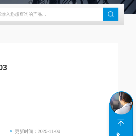
180-4E1-AC220V
EI40A代理ELCO宜科传感器
麦特沃克MET
03
轨，组合式集装式
更新时间：2025-11-09