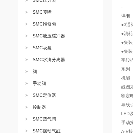
SMC压力表
-
SMC喷嘴
详细
SMC维修包
●3
●消耗
SMC液压缓冲器
●集
SMC吸盘
●集装
SMC水滴分离器
字段
系列 
阀
机能
手动阀
线圈
SMC定位器
额定电
导线
控制器
LE
SMC蒸气阀
手动
SMC摆动气缸
A·B