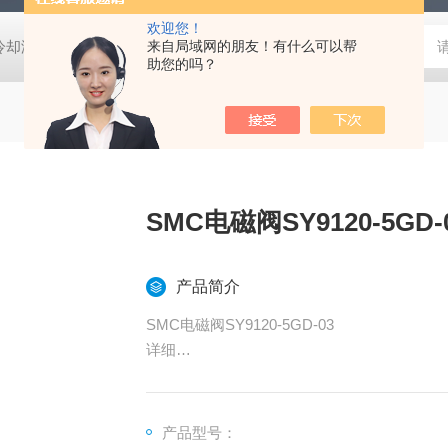
欢迎您！
压冷却液用阀
MVSD-180-4E1-AC220V代理金器Mindman电磁阀MVSD-
来自局域网的朋友！有什么可以帮
助您的吗？
SMC电磁阀SY9120-5GD-
产品简介
SMC电磁阀SY9120-5GD-03
详细
●3通阀和5通阀可混合安装
●消耗功率: 0.1 W （带节电回路）
●集装式可选项众多，例如：铝阀体，DIN导
产品型号：