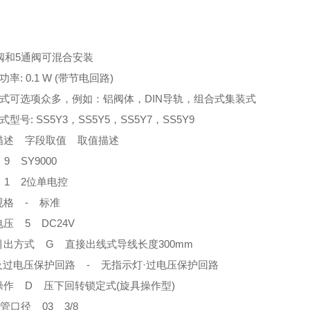
通阀和5通阀可混合安装
功率: 0.1 W (带节电回路)
装式可选项众多，例如：铝阀体，DIN导轨，组合式集装式
式型号: SS5Y3，SS5Y5，SS5Y7，SS5Y9
描述 字段取值 取值描述
9 SY9000
 1 2位单电控
规格 - 标准
压 5 DC24V
引出方式 G 直接出线式导线长度300mm
D及过电压保护回路 - 无指示灯·过电压保护回路
操作 D 压下回转锁定式(旋具操作型)
接管口径 03 3/8