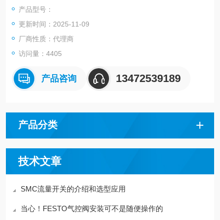
可选项1（电缆） - 直线式
产品型号：
可选项2（托架） B 带托架
更新时间：2025-11-09
控制单元 L 带控制单元（供气通口左侧）
减压阀 1 带减压阀（AR-A） 圆型压力表
厂商性质：代理商
2通电磁阀 额定电压 - DC24V
访问量：4405
13472539189
产品咨询
产品分类
技术文章
SMC流量开关的介绍和选型应用
当心！FESTO气控阀安装可不是随便操作的