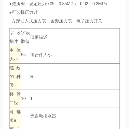
●减压阀：设定压力0.05～0.85MPa、0.02～0.2MPa
●可选择压力计
方形埋入式压力表、圆形压力表、电子压力开关
字段
字段
取值描述
描述
取值
主体
55
组合件大小
大小
螺纹
的种
-
Rc
类
接管
10
1
口径
可选
-
无自动排水器
项a