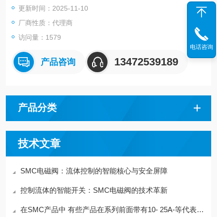
更新时间：2025-11-10
●追加定制规格 [New]
●提高目视确认性和安全性
厂商性质：代理商
●可操作性提高
访问量：1579
因滤芯和杯体的一体化，更换滤芯时，可拿在手里轻松进行
电话咨询
●减少维护空间 Z大消减46%
13472539189
产品咨询
●减压阀：设定压力0.05～0.85MPa、0.02～0.2MPa
●可选择压力计
方形埋入式压力表
产品分类
技术文章
SMC电磁阀：流体控制的智能核心与安全屏障
控制流体的智能开关：SMC电磁阀的技术革新
在SMC产品中 有些产品在系列前面带有10- 25A-等代表含义