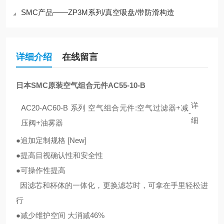
SMC产品——ZP3M系列/真空吸盘/带防滑构造
详细介绍
在线留言
日本SMC原装空气组合元件AC55-10-B
详
AC20-AC60-B 系列 空气组合元件:空气过滤器+减
-
细
压阀+油雾器
●追加定制规格 [New]
●提高目视确认性和安全性
●可操作性提高
因滤芯和杯体的一体化，更换滤芯时，可拿在手里轻松进
行
●减少维护空间 大消减46%