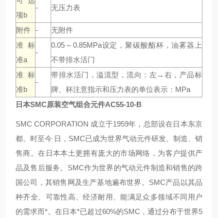
可选
-
无压力表
项b
附件
-
无附件
准标
0.05～0.85MPa设定，聚碳酸酯杯，油雾器上
-
准a
不带排水活门
准标
带排水活门，溢流型，流向：左→右，产品标
-
准b
牌、杯注意指示和压力表的单位表示：MPa
日本SMC原装空气组合元件AC55-10-B
SMC CORPORATION 成立于1959年，总部设在日本东京
都。时至今 日，SMC已成为世界气动元件研发、制造、销
售商。在日本本土更拥有庞大的市场网络，为客户提供产
品及售后服务。SMC作为世界的气动元件制造和销售的跨
国公司，其销售网及生产基地遍布世界。SMC产品以其品
种齐全、可靠性高、经济耐用、能满足众多领域不同用户
的需求而*。在日本*已超过60%的SMC，通过分布于世界5