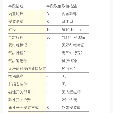
字段描述
字段取值
取值描述
内置磁环
D
内置磁环
安装形式
B
基本型
缸径
16
缸径 16mm
气缸行程
30
气缸行程 30mm
双行程标记
-
无双行程标记
气缸行程2
-
无气缸行程2
气缸追记号
-
橡胶缓冲
无杆侧缸盖的通口位置
-
径向90°
摆动底座
-
无
杆端安装件
-
无
磁性开关型号
-
无内置磁环
磁性开关个数
-
2个 或 无
磁性开关安装方式
B
钢带安装型