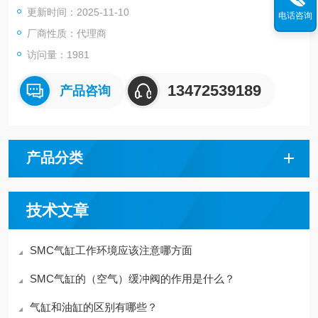
更新时间：2025-11-10
●磁性开关可操作性提高，易于调整位置
电话咨询
●磁性开关可选择导轨安装型
厂商性质：代理商
●设定了杆端安装件、摆动底座安装件的型号（省去了分别订购气
访问量：1981
缸和支件的时间）
●带磁性开关 （CDJ2-Z系列: CDJ2，CDJ2W，CDJ2K，CDJ2
13472539189
产品咨询
Z，CDJ2ZW，CDJ2RA，CDJ2RK）
产品分类
技术文章
SMC气缸工作环境应该注意哪方面
SMC气缸的（空气）缓冲阀的作用是什么？
气缸和油缸的区别有哪些？