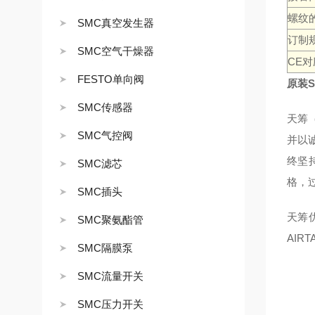
螺纹
SMC真空发生器
订制
SMC空气干燥器
CE对
FESTO单向阀
原装S
SMC传感器
天筹
SMC气控阀
并以
终坚
SMC滤芯
格，
SMC插头
天筹优势
SMC聚氨酯管
AIR
SMC隔膜泵
SMC流量开关
SMC压力开关