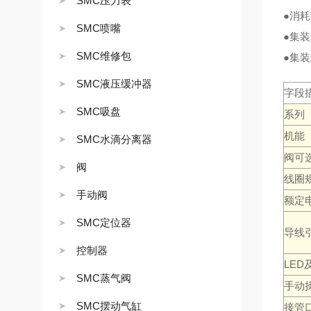
SMC压力表
●消耗
SMC喷嘴
●集
SMC维修包
●集装
SMC液压缓冲器
字段
SMC吸盘
系列
机能
SMC水滴分离器
阀可
阀
线圈
手动阀
额定
SMC定位器
导线
控制器
LE
SMC蒸气阀
手动
SMC摆动气缸
接管