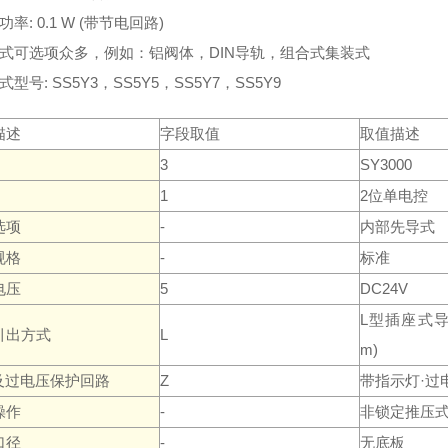
功率: 0.1 W (带节电回路)
装式可选项众多，例如：铝阀体，DIN导轨，组合式集装式
式型号: SS5Y3，SS5Y5，SS5Y7，SS5Y9
描述
字段取值
取值描述
3
SY3000
1
2位单电控
选项
-
内部先导式
规格
-
标准
电压
5
DC24V
L型插座式导
引出方式
L
m)
D及过电压保护回路
Z
带指示灯·过
操作
-
非锁定推压
口径
-
无底板