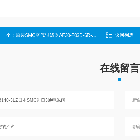
上一个：
原装SMC空气过滤器AF30-F03D-6R-A假一罚十
返回列表
在线留言