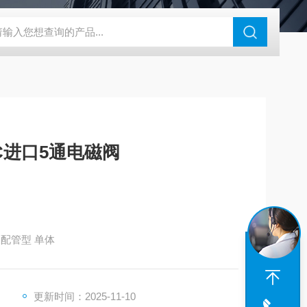
180-4E1-AC220V
EI40A代理ELCO宜科传感器
麦特沃克MET
MC进口5通电磁阀
 底板配管型 单体
更新时间：2025-11-10