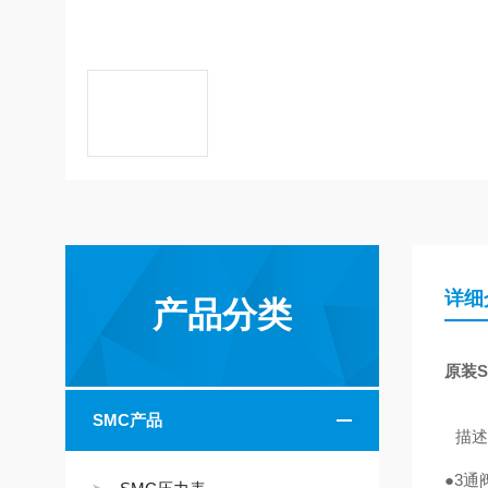
详细
产品分类
原装S
SMC产品
描述
●3