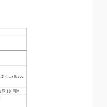
线引出(长300m
电压保护回路
式