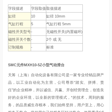
字段描述
字段取值
取值描述
缸径
10
缸径 10mm
气缸行程
5
气缸行程 5mm
磁性开关型号
-
无磁性开关(内置磁环)
磁性开关个数
-
2个 或 无
订制规格
-
标准
SMC元件MXH10-5Z小型气动滑台
天筹（上海）自动化设备有限公司是一家专业经销品牌产
品，以工业自动化为主营，公司尊崇“踏实、拼搏、责
任”的企业精神，并以诚信、共赢、开创经营理念，创造良
好的企业环境，以全新的管理模式，*的技术，周到的服
务，的品质威生存根本，我们始终坚持，用户至上，用心