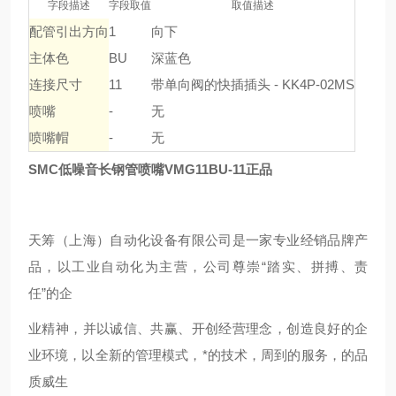
字段描述
字段取值
取值描述
配管引出方向
1
向下
主体色
BU
深蓝色
连接尺寸
11
带单向阀的快插插头 - KK4P-02MS
喷嘴
-
无
喷嘴帽
-
无
SMC低噪音长钢管喷嘴VMG11BU-11正品
天筹（上海）自动化设备有限公司是一家专业经销品牌产
品，以工业自动化为主营，公司尊崇“踏实、拼搏、责
任”的企
业精神，并以诚信、共赢、开创经营理念，创造良好的企
业环境，以全新的管理模式，*的技术，周到的服务，的品
质威生