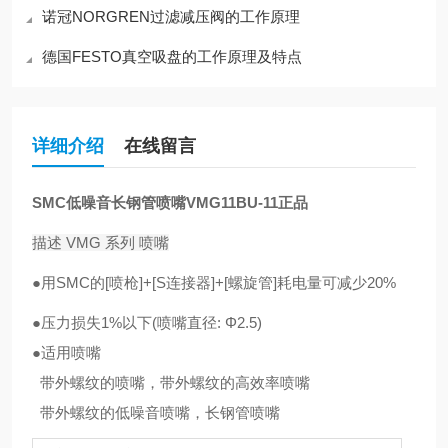
诺冠NORGREN过滤减压阀的工作原理
德国FESTO真空吸盘的工作原理及特点
详细介绍
在线留言
SMC低噪音长钢管喷嘴VMG11BU-11正品
描述
VMG 系列 喷嘴
●用SMC的[喷枪]+[S连接器]+[螺旋管]耗电量可减少20%
●压力损失1%以下(喷嘴直径: Φ2.5)
●适用喷嘴
带外螺纹的喷嘴，带外螺纹的高效率喷嘴
带外螺纹的低噪音喷嘴，长钢管喷嘴